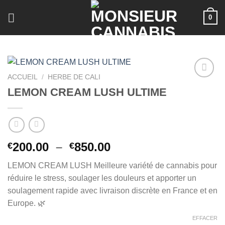
Skip
0
to
content
ACCUEIL
/
HERBE DE CALI
LEMON CREAM LUSH ULTIME
Plage
200.00
–
850.00
€
€
de
LEMON CREAM LUSH Meilleure variété de cannabis pour
prix :
réduire le stress, soulager les douleurs et apporter un
€200.00
soulagement rapide avec livraison discrète en France et en
à
Europe. 🌿
€850.00
EFFACER