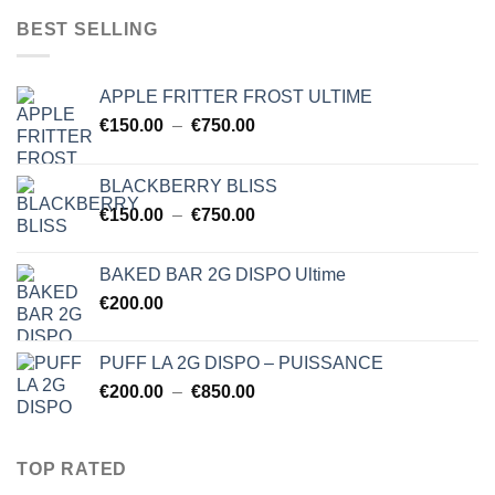
$150.00
BEST SELLING
à
$750.00
APPLE FRITTER FROST ULTIME
Plage
€
150.00
–
€
750.00
de
prix :
BLACKBERRY BLISS
€150.00
Plage
€
150.00
–
€
750.00
à
de
€750.00
prix :
BAKED BAR 2G DISPO Ultime
€150.00
€
200.00
à
€750.00
PUFF LA 2G DISPO – PUISSANCE
Plage
€
200.00
–
€
850.00
de
prix :
€200.00
TOP RATED
à