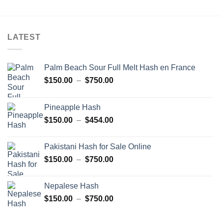
LATEST
Palm Beach Sour Full Melt Hash en France
Plage
$
150.00
–
$
750.00
de
prix :
Pineapple Hash
$150.00
Plage
$
150.00
–
$
454.00
à
de
$750.00
prix :
Pakistani Hash for Sale Online
$150.00
Plage
$
150.00
–
$
750.00
à
de
$454.00
prix :
Nepalese Hash
$150.00
Plage
$
150.00
–
$
750.00
à
de
$750.00
prix :