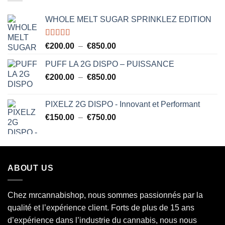
€850.00
WHOLE MELT SUGAR SPRINKLEZ EDITION
Note
5.00
Plage
€
200.00
–
€
850.00
sur 5
de
PUFF LA 2G DISPO – PUISSANCE
prix :
Plage
€
200.00
–
€
850.00
€200.00
de
à
prix :
€850.00
PIXELZ 2G DISPO - Innovant et Performant
€200.00
Plage
€
150.00
–
€
750.00
à
de
€850.00
prix :
€150.00
à
ABOUT US
€750.00
Chez mrcannabishop, nous sommes
passionnés
par la
qualité et l’expérience client. Forts de plus de 15 ans
d’expérience dans l’industrie du
cannabis
, nous nous