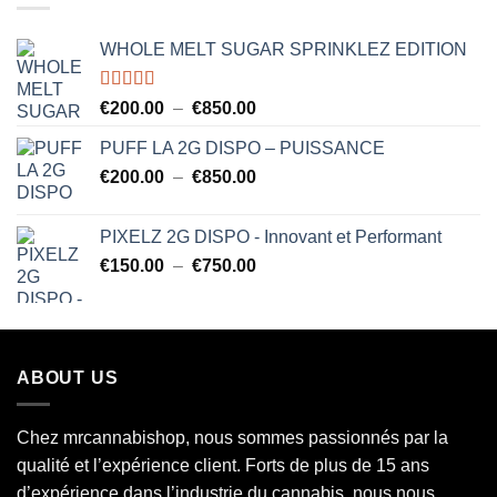
€850.00
WHOLE MELT SUGAR SPRINKLEZ EDITION
Note
5.00
Plage
€
200.00
–
€
850.00
sur 5
de
PUFF LA 2G DISPO – PUISSANCE
prix :
Plage
€
200.00
–
€
850.00
€200.00
de
à
prix :
€850.00
PIXELZ 2G DISPO - Innovant et Performant
€200.00
Plage
€
150.00
–
€
750.00
à
de
€850.00
prix :
€150.00
à
ABOUT US
€750.00
Chez mrcannabishop, nous sommes
passionnés
par la
qualité et l’expérience client. Forts de plus de 15 ans
d’expérience dans l’industrie du
cannabis
, nous nous