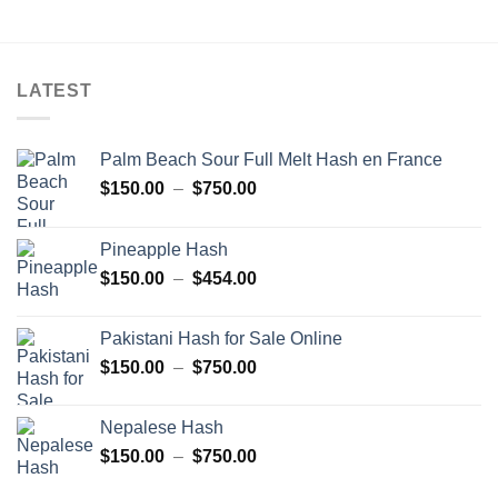
LATEST
Palm Beach Sour Full Melt Hash en France
Plage
$
150.00
–
$
750.00
de
prix :
Pineapple Hash
$150.00
Plage
$
150.00
–
$
454.00
à
de
$750.00
prix :
Pakistani Hash for Sale Online
$150.00
Plage
$
150.00
–
$
750.00
à
de
$454.00
prix :
Nepalese Hash
$150.00
Plage
$
150.00
–
$
750.00
à
de
$750.00