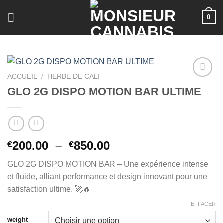
Skip
0
to
content
ACCUEIL
/
HERBE DE CALI
GLO 2G DISPO MOTION BAR ULTIME
Plage
200.00
–
850.00
€
€
de
GLO 2G DISPO MOTION BAR – Une expérience intense
prix :
et fluide, alliant performance et design innovant pour une
€200.00
satisfaction ultime. 🚀🔥
à
€850.00
EFFACER
weight