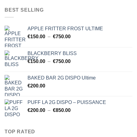
prix :
$150.00
BEST SELLING
à
$750.00
APPLE FRITTER FROST ULTIME
Plage
€
150.00
–
€
750.00
de
prix :
BLACKBERRY BLISS
€150.00
Plage
€
150.00
–
€
750.00
à
de
€750.00
prix :
BAKED BAR 2G DISPO Ultime
€150.00
€
200.00
à
€750.00
PUFF LA 2G DISPO – PUISSANCE
Plage
€
200.00
–
€
850.00
de
prix :
€200.00
TOP RATED
à