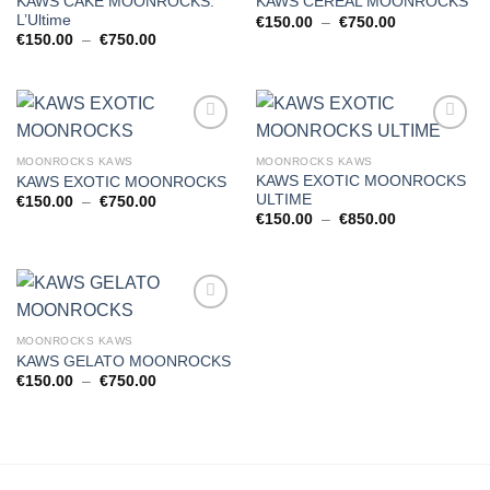
KAWS CAKE MOONROCKS:
KAWS CEREAL MOONROCKS
L’Ultime
Plage
€
150.00
–
€
750.00
de
Plage
€
150.00
–
€
750.00
prix :
de
€150.00
prix :
à
€150.00
€750.00
à
€750.00
MOONROCKS KAWS
MOONROCKS KAWS
KAWS EXOTIC MOONROCKS
KAWS EXOTIC MOONROCKS
ULTIME
Plage
€
150.00
–
€
750.00
de
Plage
€
150.00
–
€
850.00
prix :
de
€150.00
prix :
à
€150.00
€750.00
à
€850.00
MOONROCKS KAWS
KAWS GELATO MOONROCKS
Plage
€
150.00
–
€
750.00
de
prix :
€150.00
à
€750.00