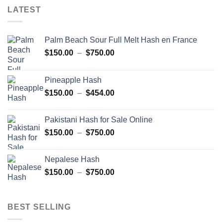
LATEST
Palm Beach Sour Full Melt Hash en France
Plage
$
150.00
–
$
750.00
de
prix :
Pineapple Hash
$150.00
Plage
$
150.00
–
$
454.00
à
de
$750.00
prix :
Pakistani Hash for Sale Online
$150.00
Plage
$
150.00
–
$
750.00
à
de
$454.00
prix :
Nepalese Hash
$150.00
Plage
$
150.00
–
$
750.00
à
de
$750.00
prix :
$150.00
BEST SELLING
à