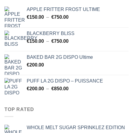
$750.00
APPLE FRITTER FROST ULTIME
Plage
€
150.00
–
€
750.00
de
prix :
BLACKBERRY BLISS
€150.00
Plage
€
150.00
–
€
750.00
à
de
€750.00
prix :
BAKED BAR 2G DISPO Ultime
€150.00
€
200.00
à
€750.00
PUFF LA 2G DISPO – PUISSANCE
Plage
€
200.00
–
€
850.00
de
prix :
€200.00
TOP RATED
à
€850.00
WHOLE MELT SUGAR SPRINKLEZ EDITION