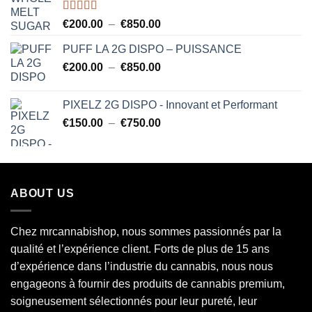
Note
5.00
Plage
€
200.00
–
€
850.00
sur 5
de
PUFF LA 2G DISPO – PUISSANCE
prix :
Plage
€
200.00
–
€
850.00
€200.00
de
à
prix :
€850.00
PIXELZ 2G DISPO - Innovant et Performant
€200.00
Plage
€
150.00
–
€
750.00
à
de
€850.00
prix :
€150.00
à
ABOUT US
€750.00
Chez mrcannabishop, nous sommes
passionnés
par la
qualité et l’expérience client. Forts de plus de 15 ans
d’expérience dans l’industrie du
cannabis
, nous nous
engageons à fournir des produits de cannabis premium,
soigneusement sélectionnés pour leur pureté, leur