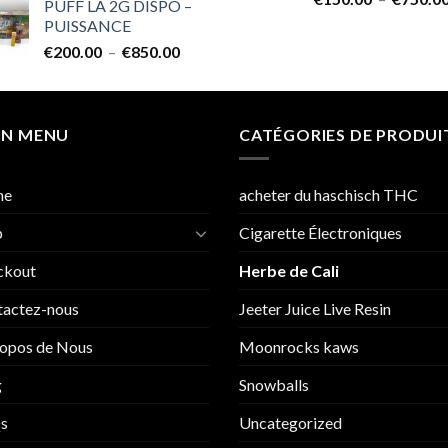
PUFF LA 2G DISPO –
PUISSANCE
Plage
€
200.00
–
€
850.00
de
prix :
€200.00
IN MENU
à
CATÉGORIES DE PRODUI
€850.00
me
acheter du haschisch THC
p
Cigarette Électroniques
ckout
Herbe de Cali
tactez-nous
Jeeter Juice Live Resin
opos de Nous
Moonrocks kaws
g
Snowballs
s
Uncategorized