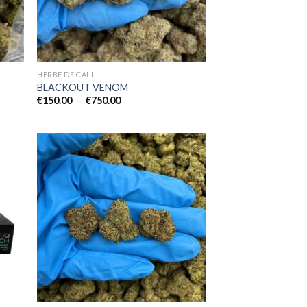
HERBE DE CALI
BLACKOUT VENOM
Plage
€
150.00
–
€
750.00
de
prix :
€150.00
à
€750.00