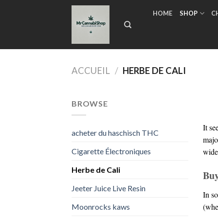
Skip
HOME
SHOP
C
to
content
ACCUEIL
/
HERBE DE CALI
BROWSE
It se
acheter du haschisch THC
major
wide
Cigarette Électroniques
Herbe de Cali
Buy
Jeeter Juice Live Resin
In so
(wher
Moonrocks kaws