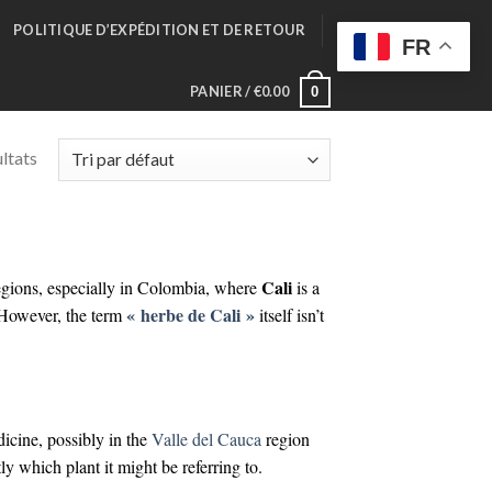
POLITIQUE D’EXPÉDITION ET DE RETOUR
FR
PANIER /
€
0.00
0
ltats
Cali
 regions, especially in Colombia, where
is a
« herbe de Cali »
. However, the term
itself isn’t
icine, possibly in the
Valle del Cauca
region
ly which plant it might be referring to.