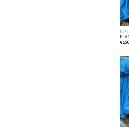
HERB
BLA
€
150