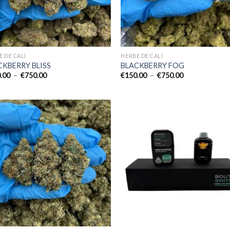
E DE CALI
HERBE DE CALI
CKBERRY BLISS
BLACKBERRY FOG
Plage
Plage
.00
–
€
750.00
€
150.00
–
€
750.00
de
de
prix :
prix :
€150.00
€150.00
à
à
€750.00
€750.00