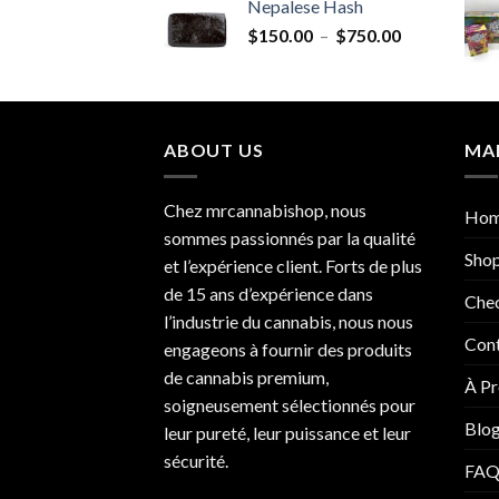
Nepalese Hash
prix :
Plage
$
150.00
–
$
750.00
$150.00
de
à
prix :
$750.00
$150.00
à
ABOUT US
MA
$750.00
Chez mrcannabishop, nous
Ho
sommes
passionnés
par la qualité
Sho
et l’expérience client. Forts de plus
de 15 ans d’expérience dans
Che
l’industrie du
cannabis
, nous nous
Con
engageons à fournir des produits
de cannabis premium,
À Pr
soigneusement sélectionnés pour
Blo
leur pureté, leur puissance et leur
sécurité.
FAQ