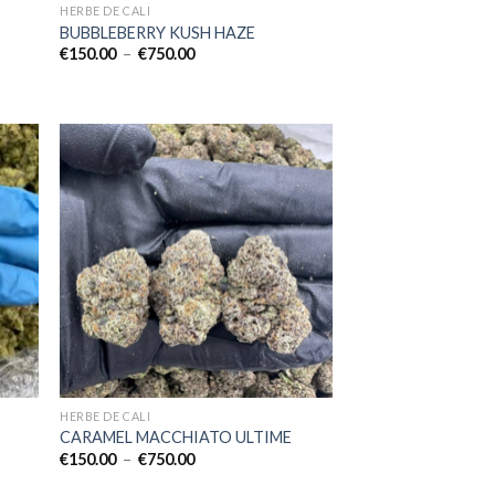
HERBE DE CALI
BUBBLEBERRY KUSH HAZE
Plage
€
150.00
–
€
750.00
de
prix :
€150.00
à
€750.00
HERBE DE CALI
CARAMEL MACCHIATO ULTIME
Plage
€
150.00
–
€
750.00
de
prix :