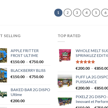
prix :
prix :
€150.00
€150.00
à
à
1
2
3
4
5
6
€750.00
€750.00
T SELLING
TOP RATED
APPLE FRITTER
WHOLE MELT SU
FROST ULTIME
SPRINKLEZ EDIT
Plage
€
150.00
–
€
750.00
de
Note
5.00
€
200.00
–
€
850.0
BLACKBERRY BLISS
prix :
sur 5
Plage
€
150.00
–
€
750.00
€150.00
PUFF LA 2G DISPO
de
à
PUISSANCE
prix :
€750.00
€
200.00
–
€
850.0
BAKED BAR 2G DISPO
€150.00
Ultime
à
PIXELZ 2G DISPO 
€
200.00
Innovant et Perfor
€750.00
€
150.00
–
€
750.0