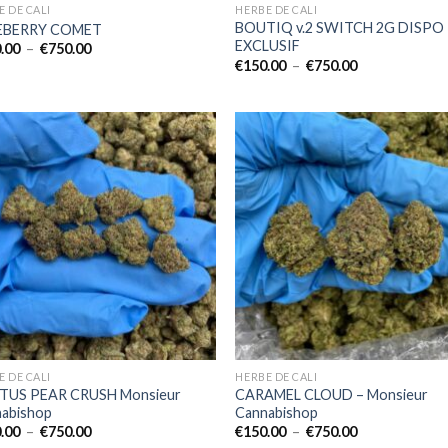
E DE CALI
HERBE DE CALI
BOUTIQ v.2 SWITCH 2G DISPO
EBERRY COMET
EXCLUSIF
Plage
.00
–
€
750.00
de
Plage
€
150.00
–
€
750.00
prix :
de
€150.00
prix :
à
€150.00
€750.00
à
€750.00
E DE CALI
HERBE DE CALI
TUS PEAR CRUSH Monsieur
CARAMEL CLOUD – Monsieur
abishop
Cannabishop
Plage
Plage
.00
–
€
750.00
€
150.00
–
€
750.00
de
de