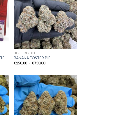
HERBE DE CALI
ITE
BANANA FOSTER PIE
Plage
€
150.00
–
€
750.00
de
prix :
€150.00
à
€750.00