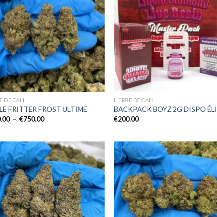
E DE CALI
HERBE DE CALI
LE FRITTER FROST ULTIME
BACKPACK BOYZ 2G DISPO ÉL
Plage
.00
–
€
750.00
€
200.00
de
prix :
€150.00
à
€750.00