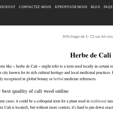
HECKOUT
CONTACTEZ-NOUS
À PROPOS DE NOUS
BLOG
FAQS
Affichage de 1–12 sur 66 résu
Herbe de Cali
ems like « herbe de Cali » might refer to a term used locally in certain
 city known for its rich cultural heritage and local medicinal practices
ly recognized in global botany or
herbal
medicine references.
 best quality of cali weed online
me cases, it could be a colloquial term for a plant used in
traditional
med
e Cali is located), but without more context, it’s hard to pin down exact