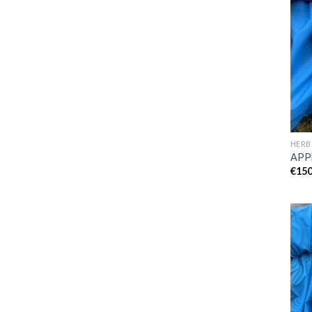
HERB
APP
€
150