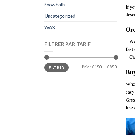
Snowballs
If yo
descr
Uncategorized
WAX
Ord
– We
FILTRER PAR TARIF
fast
– Ca
Prix
Prix
Prix :
€150
—
€850
FILTRER
min
max
Buy
Whet
easy
Gras
fine