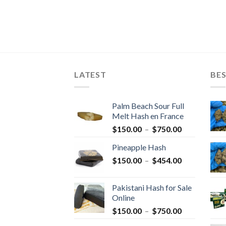
LATEST
BES
Palm Beach Sour Full
Melt Hash en France
Plage
$
150.00
–
$
750.00
de
Pineapple Hash
prix :
Plage
$
150.00
–
$
454.00
$150.00
de
à
prix :
$750.00
Pakistani Hash for Sale
$150.00
Online
à
Plage
$
150.00
–
$
750.00
$454.00
de