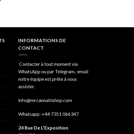
de
€850.00
prix :
€150.00
à
€750.00
TS
INFORMATIONS DE
CONTACT
Contacter à tout moment via
WhatsApp ou par Telegram, email
notre équipe est prête à vous
assister.
info@mrcannabishop.com
Whatsapp: +44 7351 066347
24 Rue De L’Exposition