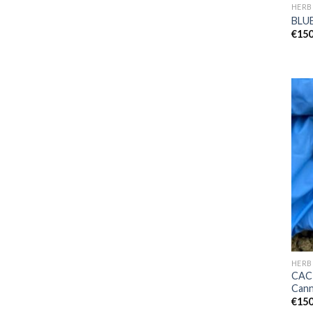
HERB
BLU
€
150
HERB
CAC
Cann
€
150