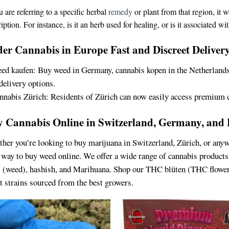
u are referring to a specific herbal
remedy
or plant from that region, it 
iption. For instance, is it an herb used for healing, or is it associated wit
er Cannabis in Europe Fast and Discreet Deliver
ed kaufen: Buy weed in
Germany
, cannabis kopen in the
Netherland
 delivery options.
nnabis Zürich: Residents of Zürich can now easily access premium 
 Cannabis Online in Switzerland, Germany, and
her you’re
looking
to buy marijuana in
Switzerland
, Zürich, or any
 way to buy weed online. We offer a wide range of cannabis products,
 (weed), hashish, and Marihuana. Shop our THC blüten (THC flowers)
st strains sourced from the
best growers.