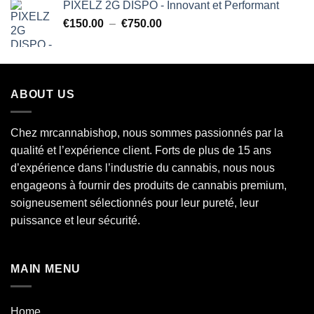
PIXELZ 2G DISPO - Innovant et Performant
€200.00
Plage
€
150.00
–
€
750.00
à
de
€850.00
prix :
€150.00
à
ABOUT US
€750.00
Chez mrcannabishop, nous sommes
passionnés
par la
qualité et l’expérience client. Forts de plus de 15 ans
d’expérience dans l’industrie du
cannabis
, nous nous
engageons à fournir des produits de cannabis premium,
soigneusement sélectionnés pour leur pureté, leur
puissance et leur sécurité.
MAIN MENU
Home