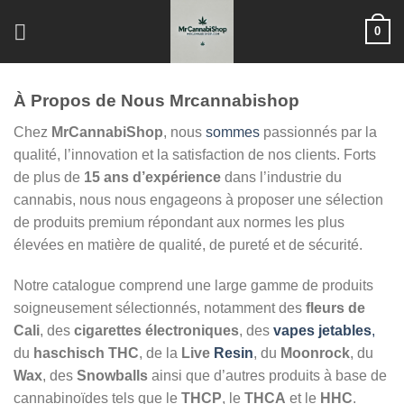
Skip
0
to
content
À Propos de Nous
Mrcannabishop
Chez
MrCannabiShop
, nous
sommes
passionnés par la
qualité, l’innovation et la satisfaction de nos clients. Forts
de plus de
15 ans d’expérience
dans l’industrie du
cannabis, nous nous engageons à proposer une sélection
de produits premium répondant aux normes les plus
élevées en matière de qualité, de pureté et de sécurité.
Notre catalogue comprend une large gamme de produits
soigneusement sélectionnés, notamment des
fleurs de
Cali
, des
cigarettes électroniques
, des
vapes jetables
,
du
haschisch THC
, de la
Live
Resin
, du
Moonrock
, du
Wax
, des
Snowballs
ainsi que d’autres produits à base de
cannabinoïdes tels que le
THCP
, le
THCA
et le
HHC
.