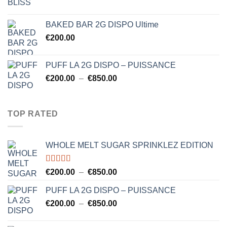
de
€750.00
prix :
BAKED BAR 2G DISPO Ultime
€150.00
€
200.00
à
€750.00
PUFF LA 2G DISPO – PUISSANCE
Plage
€
200.00
–
€
850.00
de
prix :
€200.00
TOP RATED
à
€850.00
WHOLE MELT SUGAR SPRINKLEZ EDITION
Note
5.00
Plage
€
200.00
–
€
850.00
sur 5
de
PUFF LA 2G DISPO – PUISSANCE
prix :
Plage
€
200.00
–
€
850.00
€200.00
de
à
prix :
€850.00