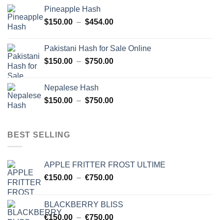
prix :
Pineapple Hash
$150.00
Plage
$
150.00
–
$
454.00
à
de
$750.00
prix :
Pakistani Hash for Sale Online
$150.00
Plage
$
150.00
–
$
750.00
à
de
$454.00
prix :
Nepalese Hash
$150.00
Plage
$
150.00
–
$
750.00
à
de
$750.00
prix :
$150.00
BEST SELLING
à
$750.00
APPLE FRITTER FROST ULTIME
Plage
€
150.00
–
€
750.00
de
prix :
BLACKBERRY BLISS
€150.00
Plage
€
150.00
–
€
750.00
à