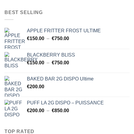
prix :
$150.00
BEST SELLING
à
$750.00
APPLE FRITTER FROST ULTIME
Plage
€
150.00
–
€
750.00
de
prix :
BLACKBERRY BLISS
€150.00
Plage
€
150.00
–
€
750.00
à
de
€750.00
prix :
BAKED BAR 2G DISPO Ultime
€150.00
€
200.00
à
€750.00
PUFF LA 2G DISPO – PUISSANCE
Plage
€
200.00
–
€
850.00
de
prix :
€200.00
TOP RATED