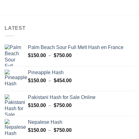
LATEST
Palm Beach Sour Full Melt Hash en France
Plage
$
150.00
–
$
750.00
de
prix :
Pineapple Hash
$150.00
Plage
$
150.00
–
$
454.00
à
de
$750.00
prix :
Pakistani Hash for Sale Online
$150.00
Plage
$
150.00
–
$
750.00
à
de
$454.00
prix :
Nepalese Hash
$150.00
Plage
$
150.00
–
$
750.00
à
de
$750.00