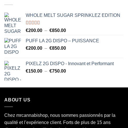
à
€850.00
WHOLE MELT SUGAR SPRINKLEZ EDITION
Note
5.00
Plage
€
200.00
–
€
850.00
sur 5
de
PUFF LA 2G DISPO – PUISSANCE
prix :
Plage
€
200.00
–
€
850.00
€200.00
de
à
prix :
€850.00
PIXELZ 2G DISPO - Innovant et Performant
€200.00
Plage
€
150.00
–
€
750.00
à
de
€850.00
prix :
€150.00
à
ABOUT US
€750.00
Chez mrcannabishop, nous sommes
passionnés
par la
qualité et l’expérience client. Forts de plus de 15 ans