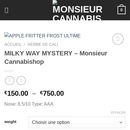
Skip
0
to
content
ACCUEIL
/
HERBE DE CALI
MILKY WAY MYSTERY – Monsieur
Cannabishop
Plage
150.00
–
750.00
€
€
de
Nose: 8.5/10 Type: AAA
prix :
€150.00
EFFACER
à
weight
€750.00