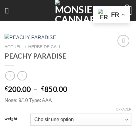
Skip
0
to
FR
content
ACCUEIL
/
HERBE DE CALI
PEACHY PARADISE
Plage
200.00
–
850.00
€
€
de
Nose: 9/10 Type: AAA
prix :
€200.00
EFFACER
à
weight
€850.00