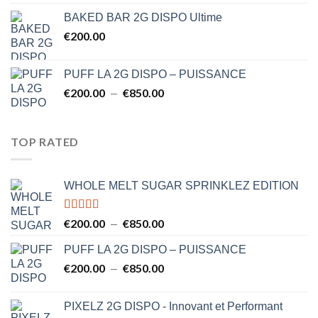
prix :
BAKED BAR 2G DISPO Ultime
€150.00
€
200.00
à
€750.00
PUFF LA 2G DISPO – PUISSANCE
€
200.00
€
850.00
Plage
–
de
prix :
€200.00
TOP RATED
à
€850.00
WHOLE MELT SUGAR SPRINKLEZ EDITION
Note
5.00
€
200.00
€
850.00
Plage
–
sur 5
de
PUFF LA 2G DISPO – PUISSANCE
prix :
€
200.00
€
850.00
€200.00
Plage
–
à
de
€850.00
prix :
PIXELZ 2G DISPO - Innovant et Performant
€200.00