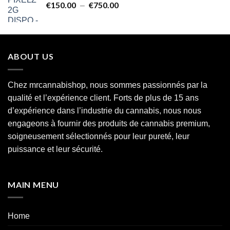
€
150.00
€
750.00
Plage
–
à
de
€850.00
prix :
€150.00
à
ABOUT US
€750.00
Chez mrcannabishop, nous sommes
passionnés
par la
qualité et l’expérience client. Forts de plus de 15 ans
d’expérience dans l’industrie du
cannabis
, nous nous
engageons à fournir des produits de cannabis premium,
soigneusement sélectionnés pour leur pureté, leur
puissance et leur sécurité.
MAIN MENU
Home