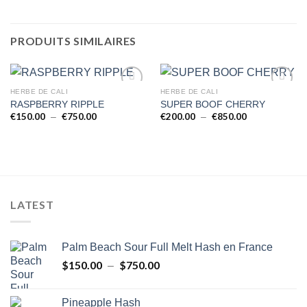
PRODUITS SIMILAIRES
HERBE DE CALI
HERBE DE CALI
RASPBERRY RIPPLE
SUPER BOOF CHERRY
€
150.00
€
750.00
Plage
€
200.00
€
850.00
Plage
–
–
de
de
prix :
prix :
€150.00
€200.00
à
à
€750.00
€850.00
LATEST
Palm Beach Sour Full Melt Hash en France
$
150.00
$
750.00
Plage
–
de
prix :
Pineapple Hash