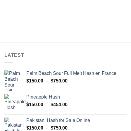
à
€850.00
LATEST
Palm Beach Sour Full Melt Hash en France
Plage
$
150.00
–
$
750.00
de
prix :
Pineapple Hash
$150.00
Plage
$
150.00
–
$
454.00
à
de
$750.00
prix :
Pakistani Hash for Sale Online
$150.00
Plage
$
150.00
–
$
750.00
à