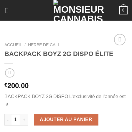
Skip
0
to
content
ACCUEIL
/
HERBE DE CALI
BACKPACK BOYZ 2G DISPO ÉLITE
200.00
€
BACKPACK BOYZ 2G DISPO L’exclusivité de l’année est
là
quantité de BACKPACK BOYZ 2G DISPO ÉLITE
AJOUTER AU PANIER