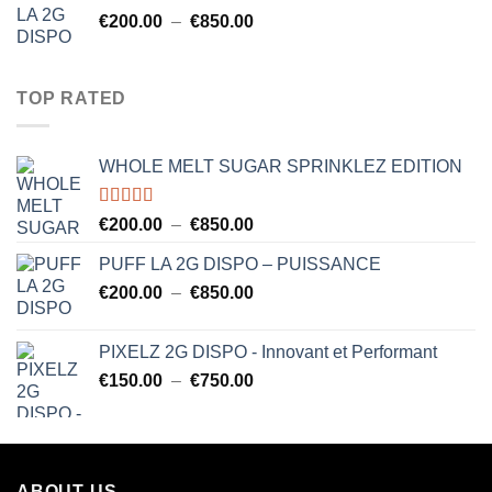
Plage
€
200.00
–
€
850.00
de
prix :
€200.00
TOP RATED
à
€850.00
WHOLE MELT SUGAR SPRINKLEZ EDITION
Note
5.00
Plage
€
200.00
–
€
850.00
sur 5
de
PUFF LA 2G DISPO – PUISSANCE
prix :
Plage
€
200.00
–
€
850.00
€200.00
de
à
prix :
€850.00
PIXELZ 2G DISPO - Innovant et Performant
€200.00
Plage
€
150.00
–
€
750.00
à
de
€850.00
prix :
€150.00
à
ABOUT US