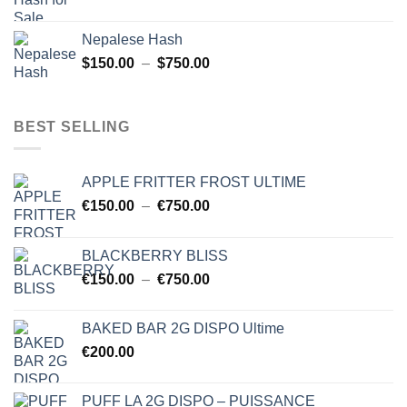
de
$454.00
prix :
Nepalese Hash
$150.00
Plage
$
150.00
–
$
750.00
à
de
$750.00
prix :
$150.00
BEST SELLING
à
$750.00
APPLE FRITTER FROST ULTIME
Plage
€
150.00
–
€
750.00
de
prix :
BLACKBERRY BLISS
€150.00
Plage
€
150.00
–
€
750.00
à
de
€750.00
prix :
BAKED BAR 2G DISPO Ultime
€150.00
€
200.00
à
€750.00
PUFF LA 2G DISPO – PUISSANCE