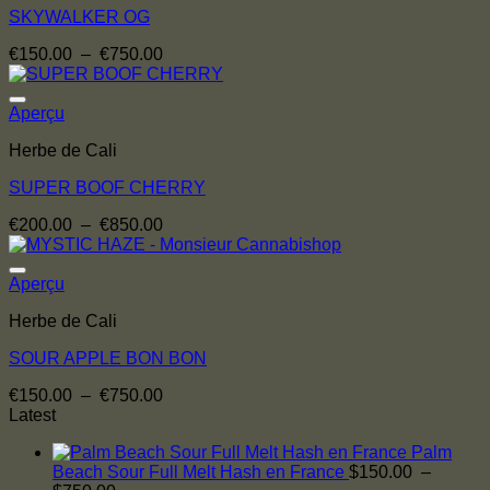
SKYWALKER OG
Plage
€
150.00
–
€
750.00
de
prix :
€150.00
Aperçu
à
Herbe de Cali
€750.00
SUPER BOOF CHERRY
Plage
€
200.00
–
€
850.00
de
prix :
€200.00
Aperçu
à
Herbe de Cali
€850.00
SOUR APPLE BON BON
Plage
€
150.00
–
€
750.00
de
Latest
prix :
Palm
€150.00
Beach Sour Full Melt Hash en France
$
150.00
–
à