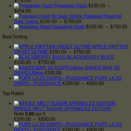
Plage
$
750.00
€750.00
de
Pineapple Hash
$
150.00
–
prix :
Plage
$
454.00
$150.00
de
Pakistani Hash for
à
prix :
Plage
Sale Online
$
150.00
–
$
750.00
$750.00
$150.00
de
P
Nepalese Hash
$
150.00
–
$
750.00
à
prix :
d
Best Selling
$454.00
$150.00
pr
à
$
APPLE FRITTER
$750.00
à
Plage
FROST ULTIME
€
150.00
–
€
750.00
$
de
BLACKBERRY BLISS
Plage
prix :
€
150.00
–
€
750.00
de
€150.00
BAKED BAR 2G
prix :
à
DISPO Ultime
€
200.00
€150.00
€750.00
PUFF LA 2G
à
Plage
DISPO – PUISSANCE
€
200.00
–
€
850.00
€750.00
de
Top Rated
prix :
€200.00
à
WHOLE MELT SUGAR SPRINKLEZ EDITION
€850.00
Note
5.00
sur 5
Plage
€
200.00
–
€
850.00
de
PUFF LA 2G
prix :
Plage
DISPO – PUISSANCE
€
200.00
–
€
850.00