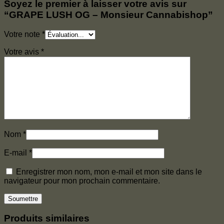
Soyez le premier à laisser votre avis sur
“GRAPE LUSH OG – Monsieur Cannabishop”
Votre note
*
Votre avis
*
Nom
*
E-mail
*
Enregistrer mon nom, mon e-mail et mon site dans le
navigateur pour mon prochain commentaire.
Produits similaires