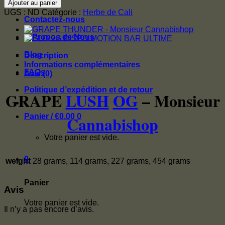
Checkout
Ajouter au panier
GRAPE
UGS :
ND
Catégorie :
Herbe de Cali
LUSH
Contactez-nous
OG
-
À Propos de Nous
Monsieur
Cannabishop
Blog
Description
Informations complémentaires
FAQs
Avis (0)
Politique d’expédition et de retour
GRAPE
LUSH
OG
– Monsieur
Panier /
€
0.00
0
Cannabishop
Votre panier est vide.
0
weight
28 grams, 114 grams, 227 grams, 454 grams
Panier
Avis
Votre panier est vide.
Il n’y a pas encore d’avis.