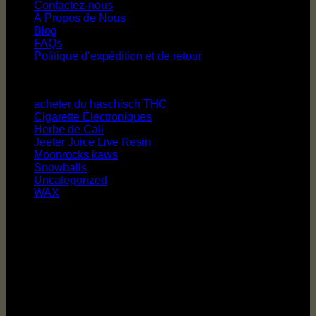
Contactez-nous
À Propos de Nous
Blog
FAQs
Politique d’expédition et de retour
Catégories de produits
acheter du haschisch THC
Cigarette Électroniques
Herbe de Cali
Jeeter Juice Live Resin
Moonrocks kaws
Snowballs
Uncategorized
WAX
Informations de contact
Contacter à tout moment via WhatsApp ou par Telegram,
email notre équipe est prête à vous assister.
info@mrcannabishop.com
Whatsapp: +44 7351 066347