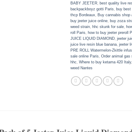
BABY JEETER
,
best quality live re
backpackboyz gotti Paris
,
buy best
thcp Bordeaux
,
Buy cannabis shop 
buy jeeter juice online
,
buy zoza str
weed strain
,
hhc skunk for sale
,
how
roll Paris
,
how to buy jeeter preroll P
JUICE LIQUID DIAMOND
,
jeeter ju
juice live resin blue banana
,
jeeter l
PRE ROLL Watermelon-Zkittle infu
sale online Paris
,
Order animal gas 
hhc
,
Where to buy ketama 420 Italy
weed Nantes