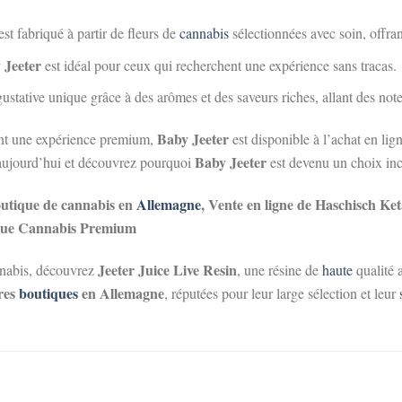
st fabriqué à partir de fleurs de
cannabis
sélectionnées avec soin, offran
 Jeeter
est idéal pour ceux qui recherchent une expérience sans tracas.
ustative unique grâce à des arômes et des saveurs riches, allant des note
Baby Jeeter
ant une expérience premium,
est disponible à l’achat en lig
Baby Jeeter
s aujourd’hui et découvrez pourquoi
est devenu un choix inc
outique de cannabis en
Allemagne
, Vente en ligne de Haschisch K
tique Cannabis Premium
Jeeter Juice Live Resin
annabis, découvrez
, une résine de
haute
qualité a
res
boutiques
en Allemagne
, réputées pour leur large sélection et leur