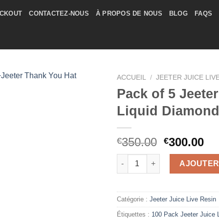
CKOUT
CONTACTEZ-NOUS
À PROPOS DE NOUS
BLOG
FAQS
ACCUEIL
/
JEETER JUICE LIV
Pack of 5 Jeeter
Liquid Diamon
Le
Le
350.00
300.00
€
€
prix
pr
quantité de Pack of 5 Jeeter 
initial
ac
AJOUTER
était :
est
€350.00.
€3
Catégorie :
Jeeter Juice Live Resin
Étiquettes :
100 Pack Jeeter Juice 