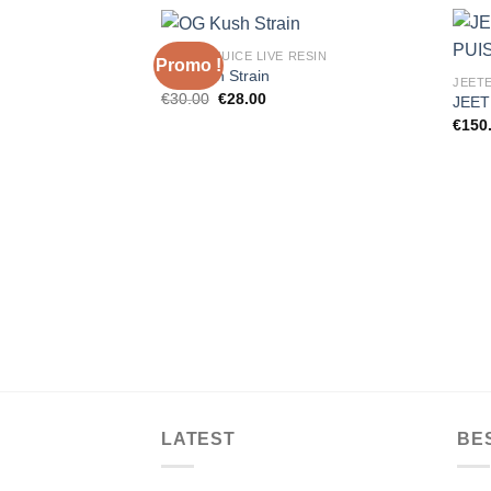
JEETER JUICE LIVE RESIN
Promo !
OG Kush Strain
JEETE
Le
Le
€
30.00
€
28.00
JEET
prix
prix
€
150
initial
actuel
était :
est :
€30.00.
€28.00.
LATEST
BE