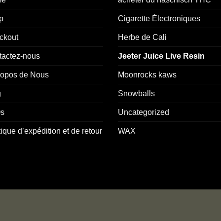
p
Cigarette Électroniques
ckout
Herbe de Cali
tactez-nous
Jeeter Juice Live Resin
ropos de Nous
Moonrocks kaws
g
Snowballs
s
Uncategorized
tique d’expédition et de retour
WAX