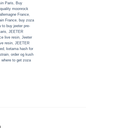
sin Paris
,
Buy
 quality moonrock
allemagne France
,
ain France
,
buy zoza
 to buy jeeter pre-
aris
,
JEETER
ice live resin
,
Jeeter
ive resin
,
JEETER
sed
,
ketama hash for
strain
,
order og kush
,
where to get zoza