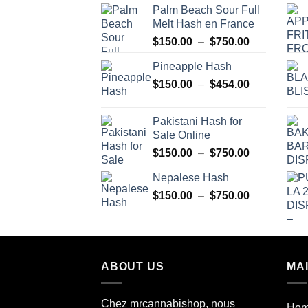
Palm Beach Sour Full
Melt Hash en France
Plage
$
150.00
–
$
750.00
de
Pineapple Hash
prix :
Plage
$
150.00
–
$
454.00
$150.00
de
à
prix :
$750.00
Pakistani Hash for
$150.00
Sale Online
à
Plage
$
150.00
–
$
750.00
$454.00
de
Nepalese Hash
prix :
Plage
$
150.00
–
$
750.00
$150.00
de
à
prix :
$750.00
$150.00
à
ABOUT US
MA
$750.00
Chez mrcannabishop, nous
Ho