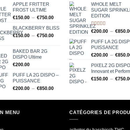
APPLE FRITTER
WHOLE MELT
FROST ULTIME
SUGAR SPRINKL
EDITION
Plage
€
150.00
–
€
750.00
de
BLACKBERRY BLISS
prix :
Note
5.00
€
200.00
–
€
850.0
sur 5
Plage
€
150.00
–
€
750.00
€150.00
de
à
PUFF LA 2G DISP
prix :
PUISSANCE
€750.00
BAKED BAR 2G
€150.00
€
200.00
–
€
850.0
DISPO Ultime
à
€
200.00
PIXELZ 2G DISPO
€750.00
Innovant et Perfor
PUFF LA 2G DISPO –
€
150.00
–
€
750.0
PUISSANCE
Plage
€
200.00
–
€
850.00
de
prix :
€200.00
IN MENU
à
CATÉGORIES DE PRODU
€850.00
me
acheter du haschisch THC