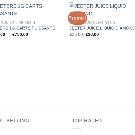
Promo !
R JUICE LIVE RESIN
JEETER JUICE LIVE RESIN
ERS 1G CARTS PUISSANTS
JEETER JUICE LIQUID DIAMON
Plage
Le
Le
.00
–
€
750.00
€
35.00
€
30.00
de
prix
prix
prix :
initial
actuel
€150.00
était :
est :
à
€35.00.
€30.00.
€750.00
ST SELLING
TOP RATED