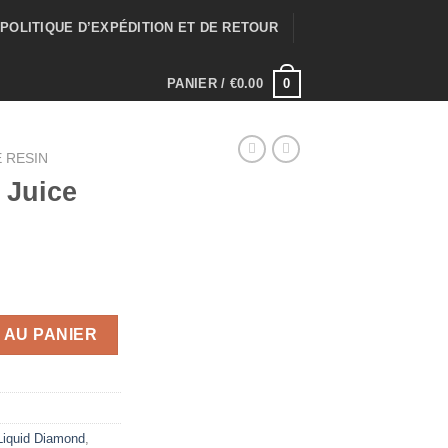
POLITIQUE D’EXPÉDITION ET DE RETOUR
0
PANIER /
€
0.00
E RESIN
 Juice
d
ix
Juice Liquid Diamond
tuel
 AU PANIER
 :
00.00.
Liquid Diamond
,