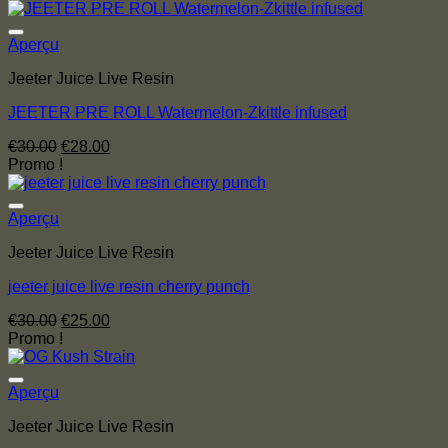
initial
actuel
était :
est :
€35.00.
€30.00.
Aperçu
Jeeter Juice Live Resin
JEETER PRE ROLL Watermelon-Zkittle infused
Le
Le
€
30.00
€
28.00
prix
prix
Promo !
initial
actuel
était :
est :
€30.00.
€28.00.
Aperçu
Jeeter Juice Live Resin
jeeter juice live resin cherry punch
Le
Le
€
30.00
€
25.00
prix
prix
Promo !
initial
actuel
était :
est :
€30.00.
€25.00.
Aperçu
Jeeter Juice Live Resin