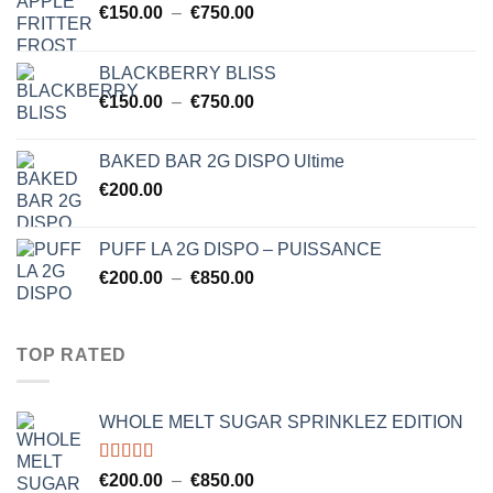
Plage
€
150.00
–
€
750.00
de
prix :
BLACKBERRY BLISS
€150.00
Plage
€
150.00
–
€
750.00
à
de
€750.00
prix :
BAKED BAR 2G DISPO Ultime
€150.00
€
200.00
à
€750.00
PUFF LA 2G DISPO – PUISSANCE
Plage
€
200.00
–
€
850.00
de
prix :
€200.00
TOP RATED
à
€850.00
WHOLE MELT SUGAR SPRINKLEZ EDITION
Note
5.00
Plage
€
200.00
–
€
850.00