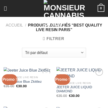
Skip
0
to
content
ACCUEIL
/
PRODUITS IDENTIFIÉS “BEST QUALITY
LIVE RESIN PARIS”
FILTRER
JEETER JUICE LIVE RESIN
Promo !
Promo !
Jeeter Juice Blue Zkittlez
JEETER JUICE LIVE RESIN
Le
Le
€
35.00
€
30.00
JEETER JUICE LIQUID
prix
prix
DIAMOND
initial
actuel
était :
est :
Le
Le
€
35.00
€
30.00
€35.00.
€30.00.
prix
prix
initial
actuel
était :
est :