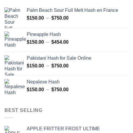
Palm Beach Sour Full Melt Hash en France
Plage
$
150.00
–
$
750.00
de
prix :
Pineapple Hash
$150.00
Plage
$
150.00
–
$
454.00
à
de
$750.00
prix :
Pakistani Hash for Sale Online
$150.00
Plage
$
150.00
–
$
750.00
à
de
$454.00
prix :
Nepalese Hash
$150.00
Plage
$
150.00
–
$
750.00
à
de
$750.00
prix :
$150.00
BEST SELLING
à
$750.00
APPLE FRITTER FROST ULTIME