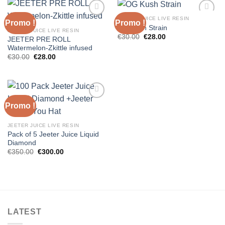
€35.00.
€30.00.
JEETER JUICE LIVE RESIN
Promo !
Promo !
OG Kush Strain
JEETER JUICE LIVE RESIN
Le
Le
€
30.00
€
28.00
JEETER PRE ROLL
prix
prix
Watermelon-Zkittle infused
initial
actuel
était :
est :
Le
Le
€
30.00
€
28.00
€30.00.
€28.00.
prix
prix
initial
actuel
était :
est :
€30.00.
€28.00.
Promo !
JEETER JUICE LIVE RESIN
Pack of 5 Jeeter Juice Liquid
Diamond
Le
Le
€
350.00
€
300.00
prix
prix
initial
actuel
était :
est :
€350.00.
€300.00.
LATEST