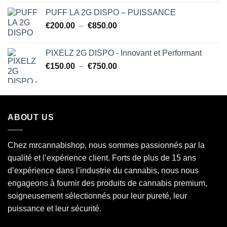
sur 5
de
PUFF LA 2G DISPO – PUISSANCE
prix :
Plage
€
200.00
–
€
850.00
€200.00
de
à
prix :
€850.00
PIXELZ 2G DISPO - Innovant et Performant
€200.00
Plage
€
150.00
–
€
750.00
à
de
€850.00
prix :
€150.00
à
ABOUT US
€750.00
Chez mrcannabishop, nous sommes
passionnés
par la
qualité et l’expérience client. Forts de plus de 15 ans
d’expérience dans l’industrie du
cannabis
, nous nous
engageons à fournir des produits de cannabis premium,
soigneusement sélectionnés pour leur pureté, leur
puissance et leur sécurité.