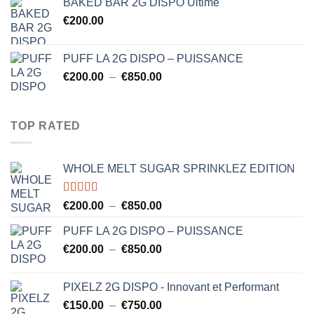
BAKED BAR 2G DISPO Ultime
€150.00
€
200.00
à
€750.00
PUFF LA 2G DISPO – PUISSANCE
Plage
€
200.00
–
€
850.00
de
prix :
€200.00
TOP RATED
à
€850.00
WHOLE MELT SUGAR SPRINKLEZ EDITION
Note
5.00
Plage
€
200.00
–
€
850.00
sur 5
de
PUFF LA 2G DISPO – PUISSANCE
prix :
Plage
€
200.00
–
€
850.00
€200.00
de
à
prix :
€850.00
PIXELZ 2G DISPO - Innovant et Performant
€200.00
Plage
€
150.00
–
€
750.00
à