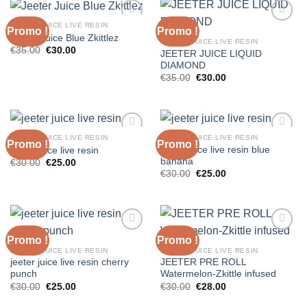
€1,500.00.
€1,250.00.
JEETER JUICE LIVE RESIN
Promo !
Promo !
Jeeter Juice Blue Zkittlez
JEETER JUICE LIVE RESIN
Le
Le
€
35.00
€
30.00
JEETER JUICE LIQUID
prix
prix
DIAMOND
initial
actuel
était :
est :
Le
Le
€
35.00
€
30.00
€35.00.
€30.00.
prix
prix
initial
actuel
était :
est :
€35.00.
€30.00.
JEETER JUICE LIVE RESIN
JEETER JUICE LIVE RESIN
Promo !
Promo !
jeeter juice live resin blue
jeeter juice live resin
banana
Le
Le
€
30.00
€
25.00
prix
prix
Le
Le
€
30.00
€
25.00
initial
actuel
prix
prix
était :
est :
initial
actuel
€30.00.
€25.00.
était :
est :
€30.00.
€25.00.
Promo !
Promo !
JEETER JUICE LIVE RESIN
JEETER JUICE LIVE RESIN
jeeter juice live resin cherry
JEETER PRE ROLL
punch
Watermelon-Zkittle infused
Le
Le
Le
Le
€
30.00
€
25.00
€
30.00
€
28.00
prix
prix
prix
prix
initial
actuel
initial
actuel