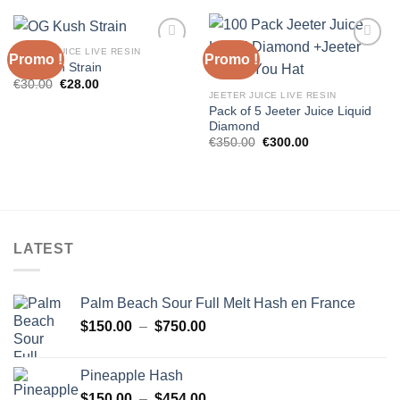
était :
est :
était :
est :
€30.00.
€25.00.
€30.00.
€28.00.
JEETER JUICE LIVE RESIN
Promo !
Promo !
OG Kush Strain
Le
Le
€
30.00
€
28.00
prix
prix
JEETER JUICE LIVE RESIN
initial
actuel
Pack of 5 Jeeter Juice Liquid
était :
est :
Diamond
€30.00.
€28.00.
Le
Le
€
350.00
€
300.00
prix
prix
initial
actuel
était :
est :
€350.00.
€300.00.
LATEST
Palm Beach Sour Full Melt Hash en France
Plage
$
150.00
–
$
750.00
de
prix :
Pineapple Hash
$150.00
Plage
$
150.00
–
$
454.00