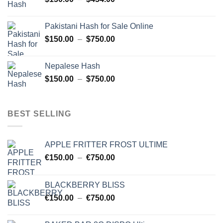
à
de
$750.00
prix :
Pakistani Hash for Sale Online
$150.00
Plage
$
150.00
–
$
750.00
à
de
$454.00
prix :
Nepalese Hash
$150.00
Plage
$
150.00
–
$
750.00
à
de
$750.00
prix :
$150.00
BEST SELLING
à
$750.00
APPLE FRITTER FROST ULTIME
Plage
€
150.00
–
€
750.00
de
prix :
BLACKBERRY BLISS
€150.00
Plage
€
150.00
–
€
750.00
à
de
€750.00
prix :