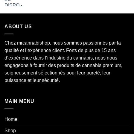
de
€850.00
prix :
€150.00
à
ABOUT US
€750.00
Chez mrcannabishop, nous sommes
passionnés
par la
qualité et l’expérience client. Forts de plus de 15 ans
d’expérience dans l’industrie du
cannabis
, nous nous
engageons à fournir des produits de cannabis premium,
soigneusement sélectionnés pour leur pureté, leur
puissance et leur sécurité.
MAIN MENU
Home
Shop