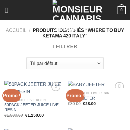
Skip
0
to
content
ACCUEIL
/
PRODUITS IDENTIFIÉS “WHERE TO BUY
KETAMA 420 ITALY”
FILTRER
JEETER JUICE LIVE RESIN
Promo !
Promo !
BABY JEETER
JEETER JUICE LIVE RESIN
Le
Le
€
30.00
€
28.00
50PACK JEETER JUICE LIVE
prix
prix
RESIN
initial
actuel
était :
est :
Le
Le
€
1,500.00
€
1,250.00
€30.00.
€28.00.
prix
prix
initial
actuel
était :
est :