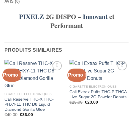
AVIS (0)
PIXELZ
2G DISPO –
Innovant
et
Performant
PRODUITS SIMILAIRES
Promo !
Promo !
CIGARETTE ÉLECTRONIQUES
Cali Extrax Puffs THC-P THCA
CIGARETTE ÉLECTRONIQUES
Live Sugar 2G Powder Donuts
Cali Reserve THC-X THC-
Le
Le
€
25.00
€
23.00
PHXY-11 THC D8 Liquid
prix
prix
Diamond Gorilla Glue
initial
actuel
était :
est :
Le
Le
€
40.00
€
36.00
€25.00.
€23.00.
prix
prix
initial
actuel
était :
est :
€40.00.
€36.00.