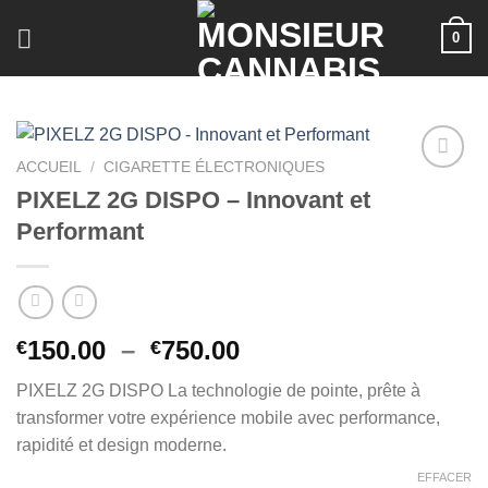
Skip
0
to
content
ACCUEIL
/
CIGARETTE ÉLECTRONIQUES
PIXELZ 2G DISPO – Innovant et
Performant
Plage
150.00
–
750.00
€
€
de
PIXELZ 2G DISPO La technologie de pointe, prête à
prix :
transformer votre expérience mobile avec performance,
€150.00
rapidité et design moderne.
à
€750.00
EFFACER