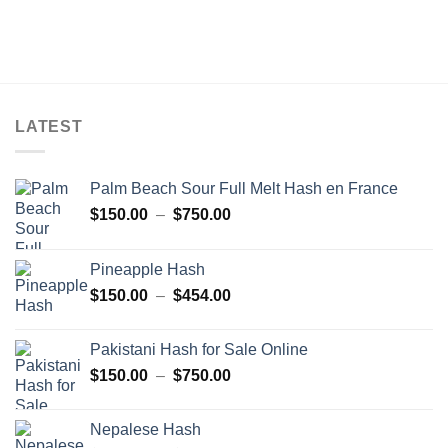
LATEST
Palm Beach Sour Full Melt Hash en France
Plage
$
150.00
–
$
750.00
de
prix :
Pineapple Hash
$150.00
Plage
$
150.00
–
$
454.00
à
de
$750.00
prix :
Pakistani Hash for Sale Online
$150.00
Plage
$
150.00
–
$
750.00
à
de
$454.00
prix :
Nepalese Hash
$150.00