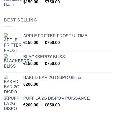
Plage
$
150.00
–
$
750.00
à
de
$750.00
prix :
$150.00
BEST SELLING
à
$750.00
APPLE FRITTER FROST ULTIME
Plage
€
150.00
–
€
750.00
de
prix :
BLACKBERRY BLISS
€150.00
Plage
€
150.00
–
€
750.00
à
de
€750.00
prix :
BAKED BAR 2G DISPO Ultime
€150.00
€
200.00
à
€750.00
PUFF LA 2G DISPO – PUISSANCE
Plage
€
200.00
–
€
850.00
de
prix :