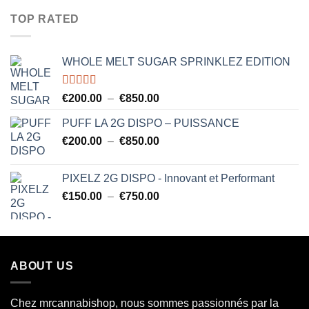
€200.00
TOP RATED
à
€850.00
WHOLE MELT SUGAR SPRINKLEZ EDITION
Note
5.00
Plage
€
200.00
–
€
850.00
sur 5
de
PUFF LA 2G DISPO – PUISSANCE
prix :
Plage
€
200.00
–
€
850.00
€200.00
de
à
prix :
€850.00
PIXELZ 2G DISPO - Innovant et Performant
€200.00
Plage
€
150.00
–
€
750.00
à
de
€850.00
prix :
€150.00
à
ABOUT US
€750.00
Chez mrcannabishop, nous sommes
passionnés
par la