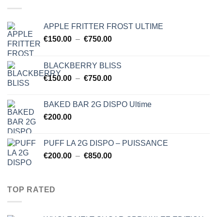
à
$750.00
APPLE FRITTER FROST ULTIME
Plage
€
150.00
–
€
750.00
de
prix :
BLACKBERRY BLISS
€150.00
Plage
€
150.00
–
€
750.00
à
de
€750.00
prix :
BAKED BAR 2G DISPO Ultime
€150.00
€
200.00
à
€750.00
PUFF LA 2G DISPO – PUISSANCE
Plage
€
200.00
–
€
850.00
de
prix :
€200.00
TOP RATED
à
€850.00