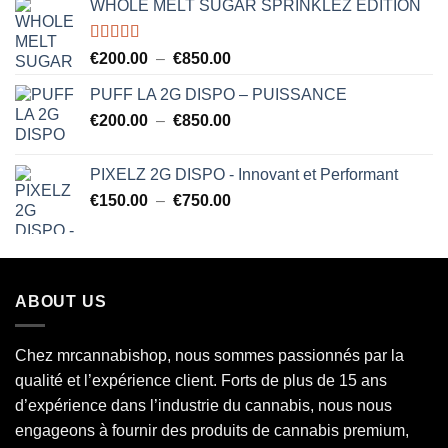
WHOLE MELT SUGAR SPRINKLEZ EDITION
Note
5.00
Plage
€
200.00
–
€
850.00
sur 5
de
PUFF LA 2G DISPO – PUISSANCE
prix :
Plage
€
200.00
–
€
850.00
€200.00
de
à
prix :
€850.00
PIXELZ 2G DISPO - Innovant et Performant
€200.00
Plage
€
150.00
–
€
750.00
à
de
€850.00
prix :
€150.00
à
ABOUT US
€750.00
Chez mrcannabishop, nous sommes
passionnés
par la
qualité et l’expérience client. Forts de plus de 15 ans
d’expérience dans l’industrie du
cannabis
, nous nous
engageons à fournir des produits de cannabis premium,