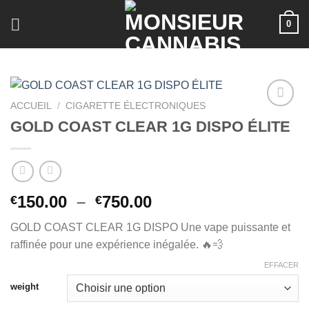
Skip
0
to
content
ACCUEIL
/
CIGARETTE ÉLECTRONIQUES
GOLD COAST CLEAR 1G DISPO ÉLITE
Plage
150.00
–
750.00
€
€
de
GOLD COAST CLEAR 1G DISPO Une vape puissante et
prix :
raffinée pour une expérience inégalée. 🔥💨
€150.00
à
EFFACER
€750.00
weight