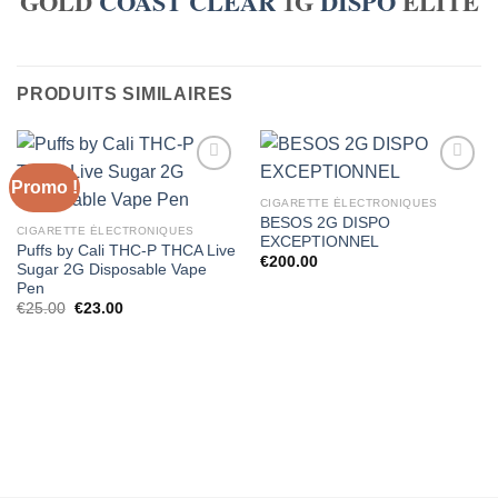
GOLD
COAST
CLEAR
1G
DISPO
ÉLITE
PRODUITS SIMILAIRES
Promo !
CIGARETTE ÉLECTRONIQUES
BESOS 2G DISPO
CIGARETTE ÉLECTRONIQUES
EXCEPTIONNEL
Puffs by Cali THC-P THCA Live
€
200.00
Sugar 2G Disposable Vape
Pen
Le
Le
€
25.00
€
23.00
prix
prix
initial
actuel
était :
est :
€25.00.
€23.00.