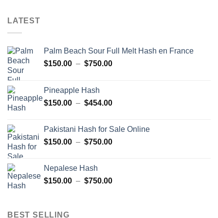
LATEST
Palm Beach Sour Full Melt Hash en France
Plage
$
150.00
–
$
750.00
de
prix :
Pineapple Hash
$150.00
Plage
$
150.00
–
$
454.00
à
de
$750.00
prix :
Pakistani Hash for Sale Online
$150.00
Plage
$
150.00
–
$
750.00
à
de
$454.00
prix :
Nepalese Hash
$150.00
Plage
$
150.00
–
$
750.00
à
de
$750.00
prix :
$150.00
BEST SELLING