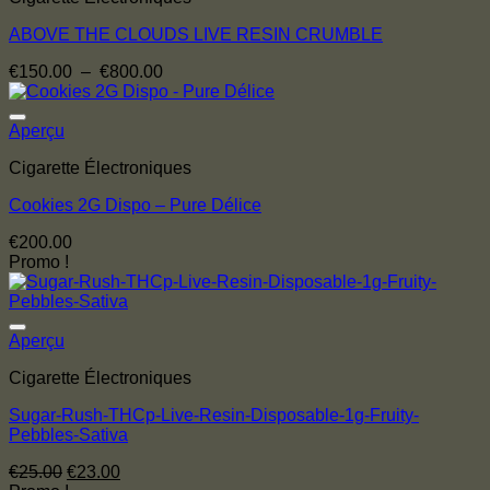
ABOVE THE CLOUDS LIVE RESIN CRUMBLE
Plage
€
150.00
–
€
800.00
de
prix :
€150.00
Aperçu
à
Cigarette Électroniques
€800.00
Cookies 2G Dispo – Pure Délice
€
200.00
Promo !
Aperçu
Cigarette Électroniques
Sugar-Rush-THCp-Live-Resin-Disposable-1g-Fruity-
Pebbles-Sativa
Le
Le
€
25.00
€
23.00