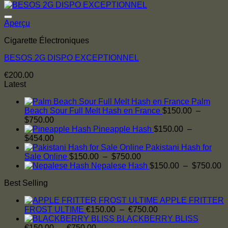
prix
prix
initial
actuel
était :
est :
Aperçu
€25.00.
€23.00.
Cigarette Électroniques
BESOS 2G DISPO EXCEPTIONNEL
€
200.00
Latest
Palm
Beach Sour Full Melt Hash en France
$
150.00
–
Plage
$
750.00
de
Pineapple Hash
$
150.00
–
prix :
Plage
$
454.00
$150.00
de
Pakistani Hash for
à
prix :
Plage
Sale Online
$
150.00
–
$
750.00
$750.00
$150.00
de
P
Nepalese Hash
$
150.00
–
$
750.00
à
prix :
d
Best Selling
$454.00
$150.00
pr
à
$
APPLE FRITTER
$750.00
à
Plage
FROST ULTIME
€
150.00
–
€
750.00
$
de
BLACKBERRY BLISS
Plage
prix :
€
150.00
–
€
750.00