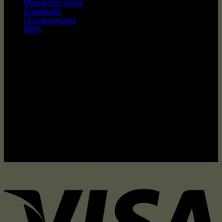
Moonrocks kaws
Snowballs
Uncategorized
WAX
Informations de contact
Contacter à tout moment via WhatsApp ou par Telegram,
email notre équipe est prête à vous assister.
info@mrcannabishop.com
Whatsapp: +44 7351 066347
24 Rue De L’Exposition
75007 Paris
France
.