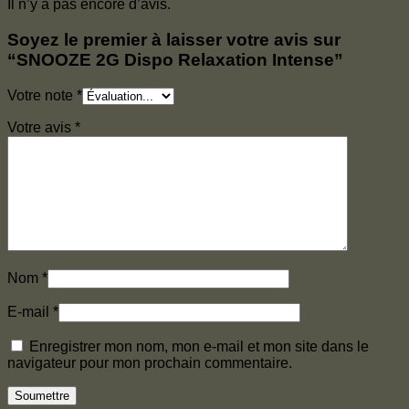
Il n’y a pas encore d’avis.
Soyez le premier à laisser votre avis sur
“SNOOZE 2G Dispo Relaxation Intense”
Votre note
*
Votre avis
*
Nom
*
E-mail
*
Enregistrer mon nom, mon e-mail et mon site dans le
navigateur pour mon prochain commentaire.