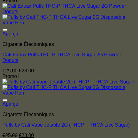
prix
prix
Promo !
initial
actuel
était :
est :
€25.00.
€23.00.
Aperçu
Cigarette Électroniques
Cali Extrax Puffs THC-P THCA Live Sugar 2G Powder
Donuts
Le
Le
€
25.00
€
23.00
prix
prix
Promo !
initial
actuel
était :
est :
€25.00.
€23.00.
Aperçu
Cigarette Électroniques
Puffs by Cali Vape Jetable 2G (THCP + THCA Live Sugar)
Le
Le
€
25.00
€
23.00