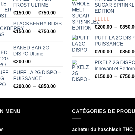
FROST ULTIME
SUGAR SPRINKL
EDITION
Plage
€
150.00
–
€
750.00
de
BLACKBERRY BLISS
prix :
Note
5.00
€
200.00
–
€
850.0
sur 5
Plage
€
150.00
–
€
750.00
€150.00
de
à
PUFF LA 2G DISP
prix :
PUISSANCE
€750.00
BAKED BAR 2G
€150.00
€
200.00
–
€
850.0
DISPO Ultime
à
€
200.00
PIXELZ 2G DISPO
€750.00
Innovant et Perfor
PUFF LA 2G DISPO –
€
150.00
–
€
750.0
PUISSANCE
Plage
€
200.00
–
€
850.00
de
prix :
€200.00
IN MENU
à
CATÉGORIES DE PRODU
€850.00
me
acheter du haschisch THC