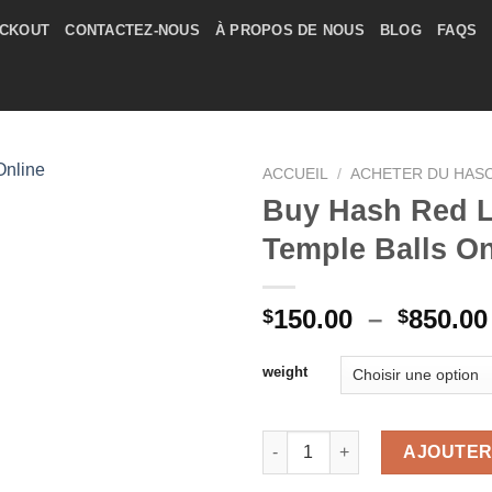
CKOUT
CONTACTEZ-NOUS
À PROPOS DE NOUS
BLOG
FAQS
ACCUEIL
/
ACHETER DU HAS
Buy Hash Red 
Temple Balls On
150.00
–
850.00
$
$
weight
quantité de Buy Hash Red Leb
AJOUTER