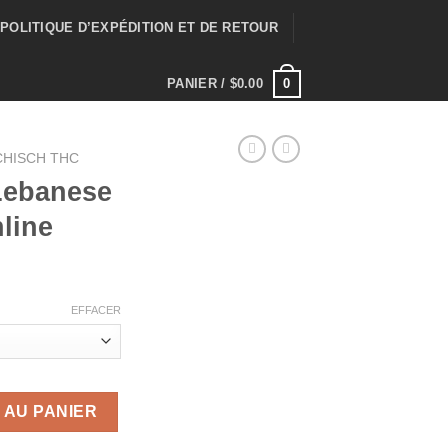
POLITIQUE D’EXPÉDITION ET DE RETOUR
0
PANIER /
$
0.00
CHISCH THC
Lebanese
line
Plage
de
EFFACER
prix :
$150.00
à
anese Temple Balls Online
$850.00
 AU PANIER