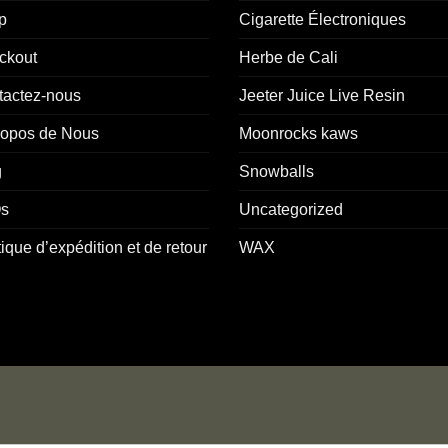
p
Cigarette Électroniques
ckout
Herbe de Cali
tactez-nous
Jeeter Juice Live Resin
ropos de Nous
Moonrocks kaws
g
Snowballs
s
Uncategorized
tique d’expédition et de retour
WAX