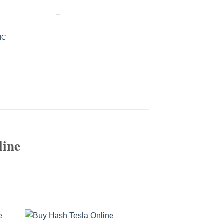
HC
ine