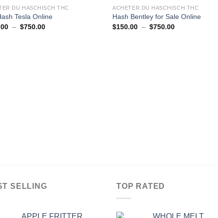
TER DU HASCHISCH THC
ACHETER DU HASCHISCH THC
ash Tesla Online
Hash Bentley for Sale Online
Plage
Plage
.00
–
$
750.00
$
150.00
–
$
750.00
de
de
prix :
prix :
$150.00
$150.00
à
à
$750.00
$750.00
ST SELLING
TOP RATED
APPLE FRITTER
WHOLE MELT