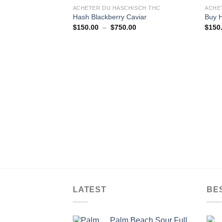
ACHETER DU HASCHISCH THC
ACHE
Hash Blackberry Caviar
Buy H
Plage
$
150.00
–
$
750.00
$
150
de
prix :
$150.00
à
$750.00
LATEST
BE
Palm Beach Sour Full