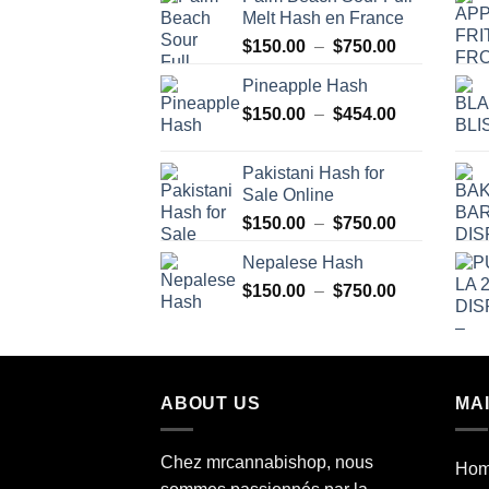
Melt Hash en France
Plage
$
150.00
–
$
750.00
de
Pineapple Hash
prix :
Plage
$
150.00
–
$
454.00
$150.00
de
à
prix :
$750.00
Pakistani Hash for
$150.00
Sale Online
à
Plage
$
150.00
–
$
750.00
$454.00
de
Nepalese Hash
prix :
Plage
$
150.00
–
$
750.00
$150.00
de
à
prix :
$750.00
$150.00
à
ABOUT US
MA
$750.00
Chez mrcannabishop, nous
Ho