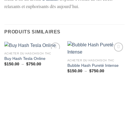
relaxants et euphorisants dès aujourd’hui.
PRODUITS SIMILAIRES
ACHETER DU HASCHISCH THC
Buy Hash Tesla Online
ACHETER DU HASCHISCH THC
Plage
$
150.00
–
$
750.00
Bubble Hash Pureté Intense
de
Plage
$
150.00
–
$
750.00
prix :
de
$150.00
prix :
à
$150.00
$750.00
à
$750.00