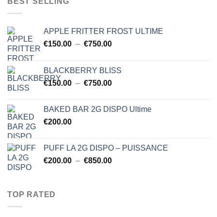
BEST SELLING
à
$750.00
APPLE FRITTER FROST ULTIME
Plage
€
150.00
–
€
750.00
de
prix :
BLACKBERRY BLISS
€150.00
Plage
€
150.00
–
€
750.00
à
de
€750.00
prix :
BAKED BAR 2G DISPO Ultime
€150.00
€
200.00
à
€750.00
PUFF LA 2G DISPO – PUISSANCE
Plage
€
200.00
–
€
850.00
de
prix :
€200.00
TOP RATED
à
€850.00