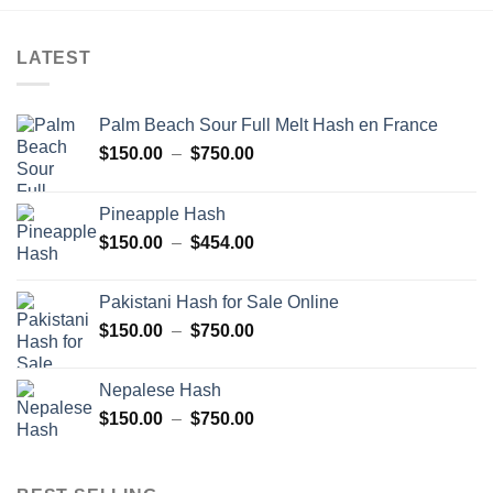
LATEST
Palm Beach Sour Full Melt Hash en France
Plage
$
150.00
–
$
750.00
de
prix :
Pineapple Hash
$150.00
Plage
$
150.00
–
$
454.00
à
de
$750.00
prix :
Pakistani Hash for Sale Online
$150.00
Plage
$
150.00
–
$
750.00
à
de
$454.00
prix :
Nepalese Hash
$150.00
Plage
$
150.00
–
$
750.00
à
de
$750.00
prix :
$150.00