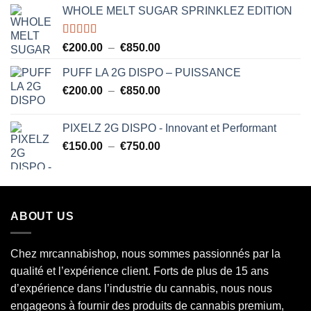
WHOLE MELT SUGAR SPRINKLEZ EDITION
Note
5.00
Plage
€
200.00
–
€
850.00
sur 5
de
PUFF LA 2G DISPO – PUISSANCE
prix :
Plage
€
200.00
–
€
850.00
€200.00
de
à
prix :
€850.00
PIXELZ 2G DISPO - Innovant et Performant
€200.00
Plage
€
150.00
–
€
750.00
à
de
€850.00
prix :
€150.00
à
ABOUT US
€750.00
Chez mrcannabishop, nous sommes
passionnés
par la
qualité et l’expérience client. Forts de plus de 15 ans
d’expérience dans l’industrie du
cannabis
, nous nous
engageons à fournir des produits de cannabis premium,