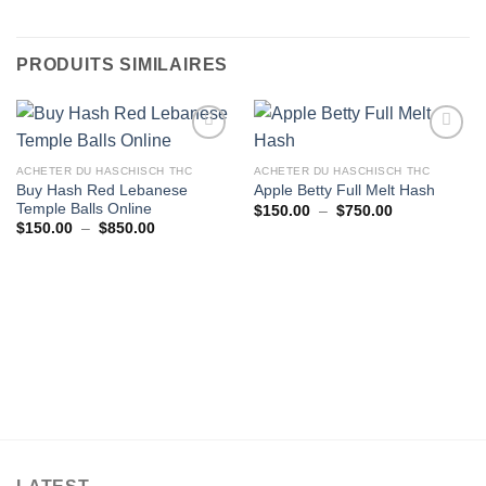
PRODUITS SIMILAIRES
ACHETER DU HASCHISCH THC
ACHETER DU HASCHISCH THC
Buy Hash Red Lebanese
Apple Betty Full Melt Hash
Temple Balls Online
Plage
$
150.00
–
$
750.00
de
Plage
$
150.00
–
$
850.00
prix :
de
$150.00
prix :
à
$150.00
$750.00
à
$850.00