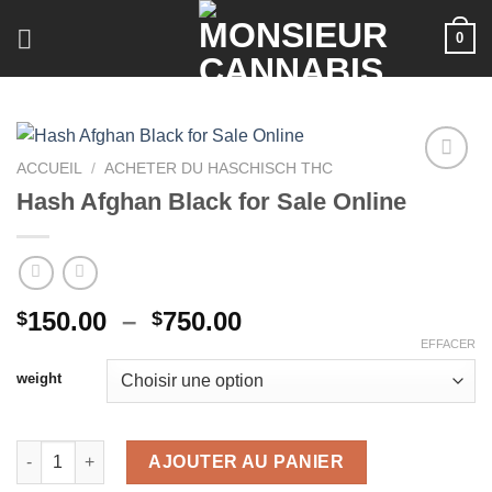
Skip
0
to
content
ACCUEIL
/
ACHETER DU HASCHISCH THC
Hash Afghan Black for Sale Online
Plage
150.00
–
750.00
$
$
de
EFFACER
prix :
weight
$150.00
à
$750.00
quantité de Hash Afghan Black for Sale Online
AJOUTER AU PANIER