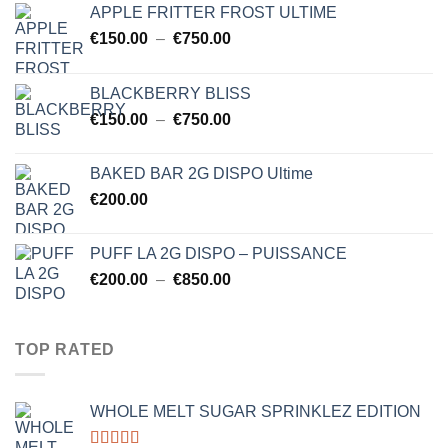
APPLE FRITTER FROST ULTIME
Plage
€
150.00
–
€
750.00
de
prix :
BLACKBERRY BLISS
€150.00
Plage
€
150.00
–
€
750.00
à
de
€750.00
prix :
BAKED BAR 2G DISPO Ultime
€150.00
€
200.00
à
€750.00
PUFF LA 2G DISPO – PUISSANCE
Plage
€
200.00
–
€
850.00
de
prix :
€200.00
TOP RATED
à
€850.00
WHOLE MELT SUGAR SPRINKLEZ EDITION