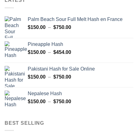
LATEST
Palm Beach Sour Full Melt Hash en France
Plage
$
150.00
–
$
750.00
de
prix :
Pineapple Hash
$150.00
Plage
$
150.00
–
$
454.00
à
de
$750.00
prix :
Pakistani Hash for Sale Online
$150.00
Plage
$
150.00
–
$
750.00
à
de
$454.00
prix :
Nepalese Hash
$150.00
Plage
$
150.00
–
$
750.00
à
de
$750.00
prix :
$150.00
BEST SELLING
à
$750.00