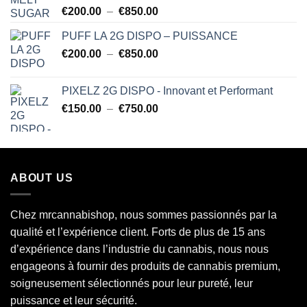
Note
5.00
Plage
€
200.00
–
€
850.00
sur 5
de
PUFF LA 2G DISPO – PUISSANCE
prix :
Plage
€
200.00
–
€
850.00
€200.00
de
à
prix :
€850.00
PIXELZ 2G DISPO - Innovant et Performant
€200.00
Plage
€
150.00
–
€
750.00
à
de
€850.00
prix :
€150.00
à
ABOUT US
€750.00
Chez mrcannabishop, nous sommes
passionnés
par la
qualité et l’expérience client. Forts de plus de 15 ans
d’expérience dans l’industrie du
cannabis
, nous nous
engageons à fournir des produits de cannabis premium,
soigneusement sélectionnés pour leur pureté, leur
puissance et leur sécurité.