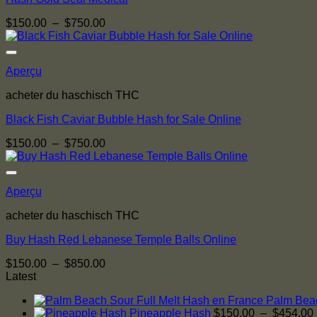
Plage
$
150.00
–
$
750.00
de
prix :
$150.00
Aperçu
à
$750.00
acheter du haschisch THC
Black Fish Caviar Bubble Hash for Sale Online
Plage
$
150.00
–
$
750.00
de
prix :
$150.00
Aperçu
à
$750.00
acheter du haschisch THC
Buy Hash Red Lebanese Temple Balls Online
Plage
$
150.00
–
$
850.00
de
Latest
prix :
Palm Beac
$150.00
Pineapple Hash
$
150.00
–
$
454.00
à