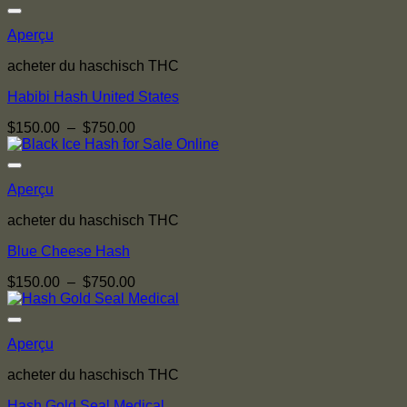
prix :
$150.00
Aperçu
à
$850.00
acheter du haschisch THC
Habibi Hash United States
Plage
$
150.00
–
$
750.00
de
prix :
$150.00
Aperçu
à
$750.00
acheter du haschisch THC
Blue Cheese Hash
Plage
$
150.00
–
$
750.00
de
prix :
$150.00
Aperçu
à
$750.00
acheter du haschisch THC
Hash Gold Seal Medical