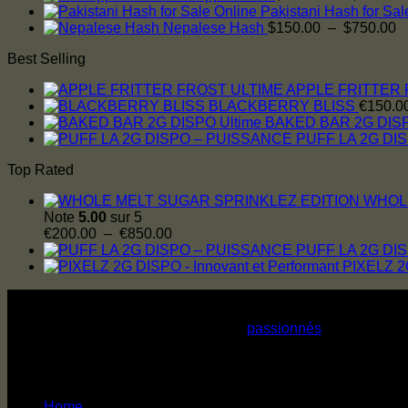
Pakistani Hash for Sal
$850.00
P
p
Nepalese Hash
$
150.00
–
$
750.00
d
Best Selling
pr
$
APPLE FRITTER 
à
BLACKBERRY BLISS
€
150.0
$
BAKED BAR 2G DISP
PUFF LA 2G DI
Top Rated
WHOLE
Note
5.00
sur 5
Plage
€
200.00
–
€
850.00
de
PUFF LA 2G DI
prix :
PIXELZ 2G
€200.00
About Us
à
€850.00
Chez mrcannabishop, nous sommes
passionnés
par la qualit
produits de cannabis premium, soigneusement sélectionnés pour
main menu
Home