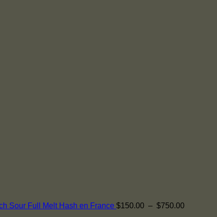
Plage
h Sour Full Melt Hash en France
$
150.00
–
$
750.00
Plage
de