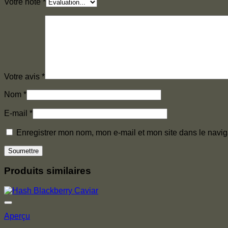
Votre note
*
Votre avis
*
Nom
*
E-mail
*
Enregistrer mon nom, mon e-mail et mon site dans le navi
Produits similaires
Aperçu