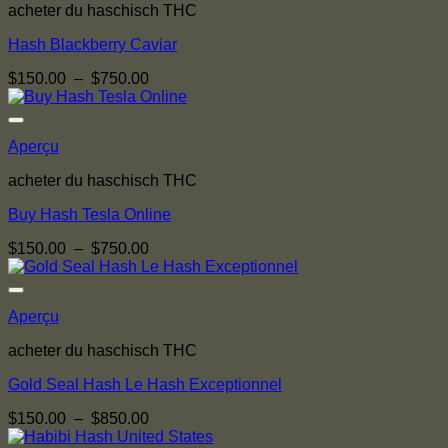
acheter du haschisch THC
Hash Blackberry Caviar
Plage
$
150.00
–
$
750.00
de
prix :
$150.00
Aperçu
à
$750.00
acheter du haschisch THC
Buy Hash Tesla Online
Plage
$
150.00
–
$
750.00
de
prix :
$150.00
Aperçu
à
$750.00
acheter du haschisch THC
Gold Seal Hash Le Hash Exceptionnel
Plage
$
150.00
–
$
850.00
de