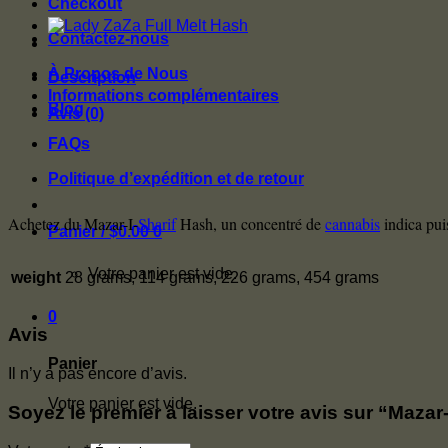
I-
Checkout
Sharif
Hash
Contactez-nous
À Propos de Nous
Description
Informations complémentaires
Blog
Avis (0)
FAQs
Politique d’expédition et de retour
Achetez du Mazar-I-
Sharif
Hash, un concentré de
cannabis
indica pui
Panier /
$
0.00
0
Votre panier est vide.
weight
28 grams, 114 grams, 226 grams, 454 grams
0
Avis
Panier
Il n’y a pas encore d’avis.
Votre panier est vide.
Soyez le premier à laisser votre avis sur “Mazar