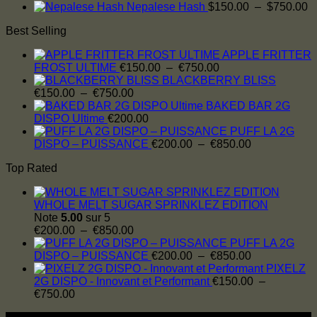
$750.00
$150.00
de
P
Nepalese Hash
$
150.00
–
$
750.00
à
prix :
d
Best Selling
$454.00
$150.00
pr
à
$
APPLE FRITTER
$750.00
à
Plage
FROST ULTIME
€
150.00
–
€
750.00
$
de
BLACKBERRY BLISS
Plage
prix :
€
150.00
–
€
750.00
de
€150.00
BAKED BAR 2G
prix :
à
DISPO Ultime
€
200.00
€150.00
€750.00
PUFF LA 2G
à
Plage
DISPO – PUISSANCE
€
200.00
–
€
850.00
€750.00
de
Top Rated
prix :
€200.00
à
WHOLE MELT SUGAR SPRINKLEZ EDITION
€850.00
Note
5.00
sur 5
Plage
€
200.00
–
€
850.00
de
PUFF LA 2G
prix :
Plage
DISPO – PUISSANCE
€
200.00
–
€
850.00
€200.00
de
PIXELZ
à
prix :
2G DISPO - Innovant et Performant
€
150.00
–
Plage
€850.00
€200.00
€
750.00
de
à