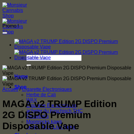
Skip
to
content
Promo !
Recherche
pour :
Home
Shop
Accueil
/
Cigarette Électroniques
Herbe de Cali
WAX
MAGA v2 TRUMP Edition
Cigarette Électroniques
acheter du haschisch THC
2G DISPO Premium
Snowballs
Moonrocks kaws
Disposable Vape
Jeeter Juice Live Resin