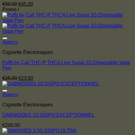
Le
Le
€
50.00
€
45.00
prix
prix
Promo !
initial
actuel
était :
est :
€50.00.
€45.00.
Aperçu
Cigarette Électroniques
Puffs by Cali THC-P THCA Live Sugar 2G Disposable Vape
Pen
Le
Le
€
25.00
€
23.00
prix
prix
initial
actuel
était :
est :
Aperçu
€25.00.
€23.00.
Cigarette Électroniques
DABWOODS 1G DISPO EXCEPTIONNEL
€
200.00