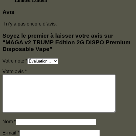
Avis
Il n’y a pas encore d’avis.
Soyez le premier à laisser votre avis sur
“MAGA v2 TRUMP Edition 2G DISPO Premium
Disposable Vape”
Votre note
*
Votre avis
*
Nom
*
E-mail
*