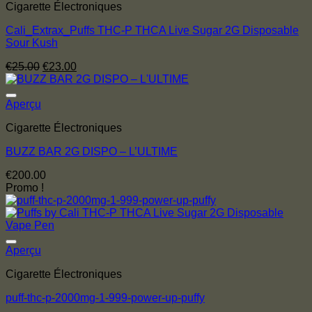
Cigarette Électroniques
Cali_Extrax_Puffs THC-P THCA Live Sugar 2G Disposable
Sour Kush
Le
Le
€
25.00
€
23.00
prix
prix
initial
actuel
était :
est :
Aperçu
€25.00.
€23.00.
Cigarette Électroniques
BUZZ BAR 2G DISPO – L’ULTIME
€
200.00
Promo !
Aperçu
Cigarette Électroniques
puff-thc-p-2000mg-1-999-power-up-puffy