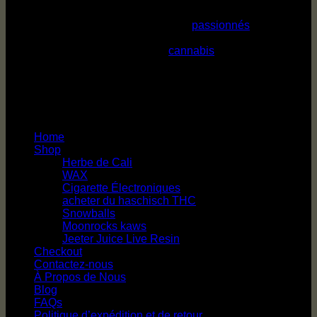
About Us
prix :
€850.00
€150.00
Chez mrcannabishop, nous sommes
passionnés
par la
à
qualité et l’expérience client. Forts de plus de 15 ans
€750.00
d’expérience dans l’industrie du
cannabis
, nous nous
engageons à fournir des produits de cannabis premium,
soigneusement sélectionnés pour leur pureté, leur puissance
et leur sécurité.
main menu
Home
Shop
Herbe de Cali
WAX
Cigarette Électroniques
acheter du haschisch THC
Snowballs
Moonrocks kaws
Jeeter Juice Live Resin
Checkout
Contactez-nous
À Propos de Nous
Blog
FAQs
Politique d’expédition et de retour