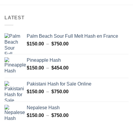
LATEST
Palm Beach Sour Full Melt Hash en France
Plage
$
150.00
–
$
750.00
de
prix :
Pineapple Hash
$150.00
Plage
$
150.00
–
$
454.00
à
de
$750.00
prix :
Pakistani Hash for Sale Online
$150.00
Plage
$
150.00
–
$
750.00
à
de
$454.00
prix :
Nepalese Hash
$150.00
Plage
$
150.00
–
$
750.00
à
de
$750.00
prix :