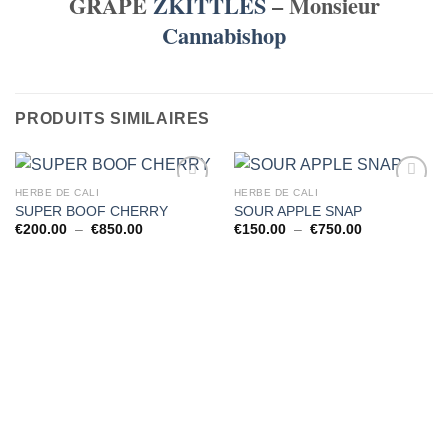
GRAPE
ZKITTLES
– Monsieur
Cannabishop
PRODUITS SIMILAIRES
HERBE DE CALI
HERBE DE CALI
SUPER BOOF CHERRY
SOUR APPLE SNAP
Plage
Plage
€
200.00
–
€
850.00
€
150.00
–
€
750.00
de
de
prix :
prix :
€200.00
€150.00
à
à
€850.00
€750.00