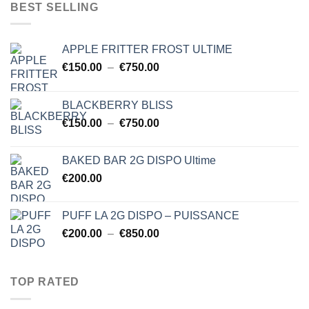
$150.00
BEST SELLING
à
$750.00
APPLE FRITTER FROST ULTIME
Plage
€
150.00
–
€
750.00
de
prix :
BLACKBERRY BLISS
€150.00
Plage
€
150.00
–
€
750.00
à
de
€750.00
prix :
BAKED BAR 2G DISPO Ultime
€150.00
€
200.00
à
€750.00
PUFF LA 2G DISPO – PUISSANCE
Plage
€
200.00
–
€
850.00
de
prix :
€200.00
TOP RATED
à
€850.00