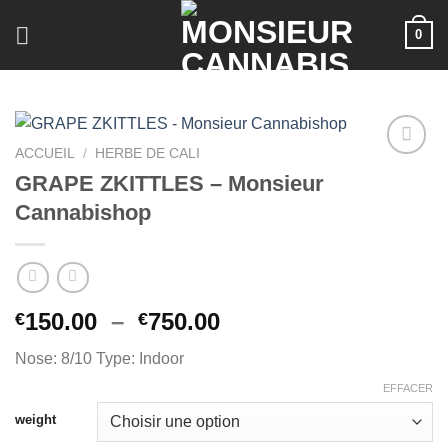
Skip
0
to
content
ACCUEIL
/
HERBE DE CALI
GRAPE ZKITTLES – Monsieur
Cannabishop
Plage
150.00
–
750.00
€
€
de
Nose: 8/10 Type: Indoor
prix :
€150.00
EFFACER
à
weight
€750.00