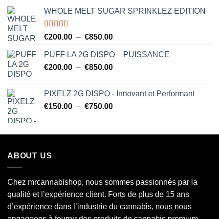
WHOLE MELT SUGAR SPRINKLEZ EDITION
Note
5.00
Plage
€
200.00
–
€
850.00
sur 5
de
PUFF LA 2G DISPO – PUISSANCE
prix :
Plage
€
200.00
–
€
850.00
€200.00
de
à
prix :
€850.00
PIXELZ 2G DISPO - Innovant et Performant
€200.00
Plage
€
150.00
–
€
750.00
à
de
€850.00
prix :
€150.00
à
ABOUT US
€750.00
Chez mrcannabishop, nous sommes
passionnés
par la
qualité et l’expérience client. Forts de plus de 15 ans
d’expérience dans l’industrie du
cannabis
, nous nous
engageons à fournir des produits de cannabis premium,