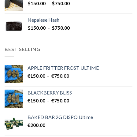
Plage
$
150.00
–
$
750.00
à
de
$454.00
prix :
Nepalese Hash
$150.00
Plage
$
150.00
–
$
750.00
à
de
$750.00
prix :
$150.00
BEST SELLING
à
$750.00
APPLE FRITTER FROST ULTIME
Plage
€
150.00
–
€
750.00
de
prix :
BLACKBERRY BLISS
€150.00
Plage
€
150.00
–
€
750.00
à
de
€750.00
prix :
BAKED BAR 2G DISPO Ultime
€150.00
€
200.00
à
€750.00