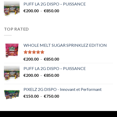
PUFF LA 2G DISPO – PUISSANCE
Plage
€
200.00
–
€
850.00
de
prix :
€200.00
TOP RATED
à
€850.00
WHOLE MELT SUGAR SPRINKLEZ EDITION
Note
5.00
Plage
€
200.00
–
€
850.00
sur 5
de
PUFF LA 2G DISPO – PUISSANCE
prix :
Plage
€
200.00
–
€
850.00
€200.00
de
à
prix :
€850.00
PIXELZ 2G DISPO - Innovant et Performant
€200.00
Plage
€
150.00
–
€
750.00
à
de
€850.00
prix :
€150.00