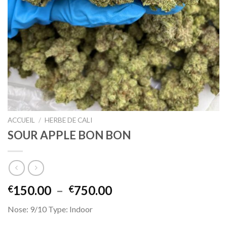
ACCUEIL
/
HERBE DE CALI
SOUR APPLE BON BON
Plage
150.00
–
750.00
€
€
de
Nose: 9/10 Type: Indoor
prix :
€150.00