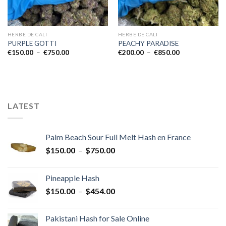
HERBE DE CALI
HERBE DE CALI
PURPLE GOTTI
PEACHY PARADISE
Plage
Plage
€
150.00
–
€
750.00
€
200.00
–
€
850.00
de
de
prix :
prix :
€150.00
€200.00
à
à
€750.00
€850.00
LATEST
Palm Beach Sour Full Melt Hash en France
Plage
$
150.00
–
$
750.00
de
prix :
Pineapple Hash
$150.00
Plage
$
150.00
–
$
454.00
à
de
$750.00
prix :
Pakistani Hash for Sale Online
$150.00