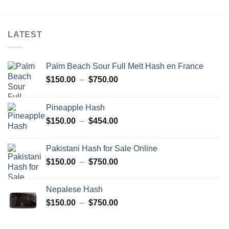
LATEST
Palm Beach Sour Full Melt Hash en France
Plage
$
150.00
–
$
750.00
de
prix :
Pineapple Hash
$150.00
Plage
$
150.00
–
$
454.00
à
de
$750.00
prix :
Pakistani Hash for Sale Online
$150.00
Plage
$
150.00
–
$
750.00
à
de
$454.00
prix :
Nepalese Hash
$150.00
Plage
$
150.00
–
$
750.00
à
de
$750.00
prix :