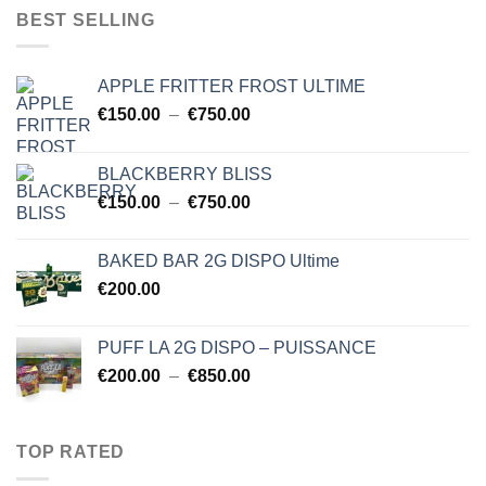
$150.00
BEST SELLING
à
$750.00
APPLE FRITTER FROST ULTIME
Plage
€
150.00
–
€
750.00
de
prix :
BLACKBERRY BLISS
€150.00
Plage
€
150.00
–
€
750.00
à
de
€750.00
prix :
BAKED BAR 2G DISPO Ultime
€150.00
€
200.00
à
€750.00
PUFF LA 2G DISPO – PUISSANCE
Plage
€
200.00
–
€
850.00
de
prix :
€200.00
TOP RATED
à