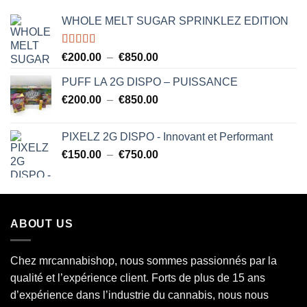
€850.00
WHOLE MELT SUGAR SPRINKLEZ EDITION
Note
5.00
Plage
€
200.00
–
€
850.00
sur 5
de
PUFF LA 2G DISPO – PUISSANCE
prix :
Plage
€
200.00
–
€
850.00
€200.00
de
à
prix :
€850.00
PIXELZ 2G DISPO - Innovant et Performant
€200.00
Plage
€
150.00
–
€
750.00
à
de
€850.00
prix :
€150.00
à
ABOUT US
€750.00
Chez mrcannabishop, nous sommes
passionnés
par la
qualité et l’expérience client. Forts de plus de 15 ans
d’expérience dans l’industrie du
cannabis
, nous nous