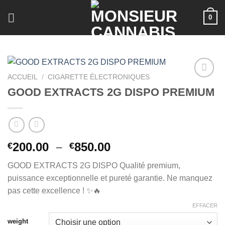
Skip
0
to
content
ACCUEIL
/
CIGARETTE ÉLECTRONIQUES
GOOD EXTRACTS 2G DISPO PREMIUM
Plage
200.00
–
850.00
€
€
de
GOOD EXTRACTS 2G DISPO Qualité premium,
prix :
puissance exceptionnelle et pureté garantie. Ne manquez
€200.00
pas cette excellence ! ✨🔥
à
€850.00
EFFACER
weight