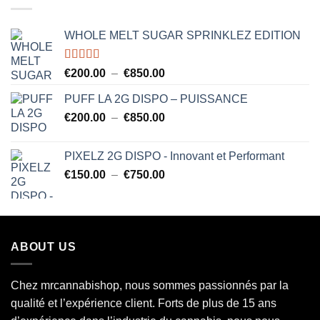
à
€850.00
WHOLE MELT SUGAR SPRINKLEZ EDITION
Note
5.00
Plage
€
200.00
–
€
850.00
sur 5
de
PUFF LA 2G DISPO – PUISSANCE
prix :
Plage
€
200.00
–
€
850.00
€200.00
de
à
prix :
€850.00
PIXELZ 2G DISPO - Innovant et Performant
€200.00
Plage
€
150.00
–
€
750.00
à
de
€850.00
prix :
€150.00
à
ABOUT US
€750.00
Chez mrcannabishop, nous sommes
passionnés
par la
qualité et l’expérience client. Forts de plus de 15 ans