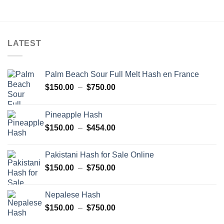
LATEST
Palm Beach Sour Full Melt Hash en France
Plage
$
150.00
–
$
750.00
de
prix :
Pineapple Hash
$150.00
Plage
$
150.00
–
$
454.00
à
de
$750.00
prix :
Pakistani Hash for Sale Online
$150.00
Plage
$
150.00
–
$
750.00
à
de
$454.00
prix :
Nepalese Hash
$150.00
Plage
$
150.00
–
$
750.00
à
de
$750.00