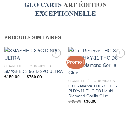
GLO
CARTS
ART ÉDITION
EXCEPTIONNELLE
PRODUITS SIMILAIRES
Promo !
CIGARETTE ÉLECTRONIQUES
SMASHED 3.5G DISPO ULTRA
Plage
€
150.00
–
€
750.00
de
CIGARETTE ÉLECTRONIQUES
prix :
Cali Reserve THC-X THC-
€150.00
PHXY-11 THC D8 Liquid
à
€750.00
Diamond Gorilla Glue
Le
Le
€
40.00
€
36.00
prix
prix
initial
actuel
était :
est :
€40.00.
€36.00.