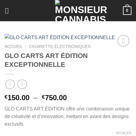
Skip
0
to
content
ACCUEIL
/
CIGARETTE ÉLECTRONIQUES
GLO CARTS ART ÉDITION
EXCEPTIONNELLE
Plage
150.00
–
750.00
€
€
de
GLO CARTS ART ÉDITION offre une combinaison unique
prix :
de créativité et d’innovation, mettant en avant des designs
€150.00
exclusifs
à
€750.00
EFFACER