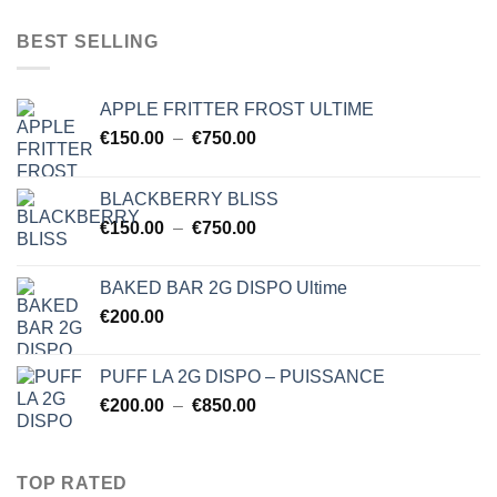
prix :
$150.00
BEST SELLING
à
$750.00
APPLE FRITTER FROST ULTIME
Plage
€
150.00
–
€
750.00
de
prix :
BLACKBERRY BLISS
€150.00
Plage
€
150.00
–
€
750.00
à
de
€750.00
prix :
BAKED BAR 2G DISPO Ultime
€150.00
€
200.00
à
€750.00
PUFF LA 2G DISPO – PUISSANCE
Plage
€
200.00
–
€
850.00
de
prix :
€200.00
TOP RATED