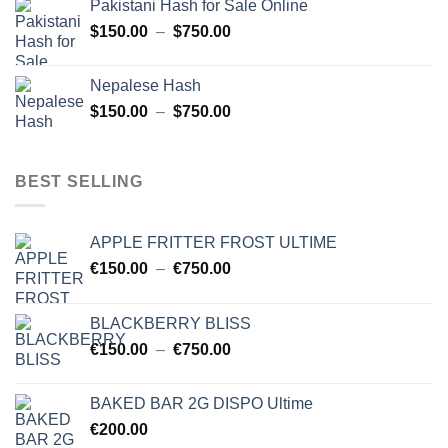
Pakistani Hash for Sale Online
$150.00
Plage
$
150.00
–
$
750.00
à
de
$454.00
prix :
Nepalese Hash
$150.00
Plage
$
150.00
–
$
750.00
à
de
$750.00
prix :
$150.00
BEST SELLING
à
$750.00
APPLE FRITTER FROST ULTIME
Plage
€
150.00
–
€
750.00
de
prix :
BLACKBERRY BLISS
€150.00
Plage
€
150.00
–
€
750.00
à
de
€750.00
prix :
BAKED BAR 2G DISPO Ultime
€150.00
€
200.00
à