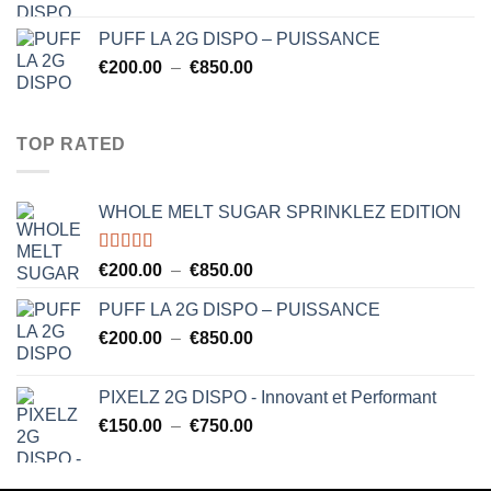
€750.00
PUFF LA 2G DISPO – PUISSANCE
Plage
€
200.00
–
€
850.00
de
prix :
€200.00
TOP RATED
à
€850.00
WHOLE MELT SUGAR SPRINKLEZ EDITION
Note
5.00
Plage
€
200.00
–
€
850.00
sur 5
de
PUFF LA 2G DISPO – PUISSANCE
prix :
Plage
€
200.00
–
€
850.00
€200.00
de
à
prix :
€850.00
PIXELZ 2G DISPO - Innovant et Performant
€200.00
Plage
€
150.00
–
€
750.00
à
de
€850.00
prix :