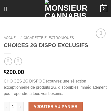
Skip
0
to
content
ACCUEIL
/
CIGARETTE ÉLECTRONIQUES
CHOICES 2G DISPO EXCLUSIFS
200.00
€
CHOICES 2G DISPO Découvrez une sélection
exceptionnelle de produits 2G, disponibles immédiatement
pour répondre à tous vos besoins.
quantité de CHOICES 2G DISPO EXCLUSIFS
AJOUTER AU PANIER