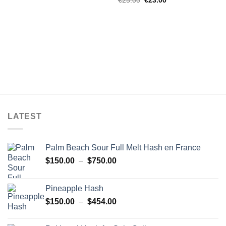
€
25.00
€
23.00
prix
prix
initial
actuel
était :
est :
€25.00.
€23.00.
LATEST
Palm Beach Sour Full Melt Hash en France
Plage
$
150.00
–
$
750.00
de
prix :
Pineapple Hash
$150.00
Plage
$
150.00
–
$
454.00
à
de
$750.00
prix :