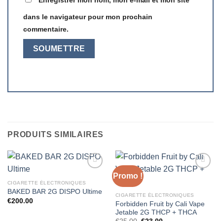
Enregistrer mon nom, mon e-mail et mon site
dans le navigateur pour mon prochain
commentaire.
PRODUITS SIMILAIRES
Promo !
CIGARETTE ÉLECTRONIQUES
BAKED BAR 2G DISPO Ultime
CIGARETTE ÉLECTRONIQUES
€
200.00
Forbidden Fruit by Cali Vape
Jetable 2G THCP + THCA
Le
Le