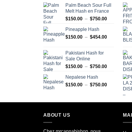
Palm Beach Sour Full
Melt Hash en France
Plage
$
150.00
–
$
750.00
de
Pineapple Hash
prix :
Plage
$
150.00
–
$
454.00
$150.00
de
à
prix :
$750.00
Pakistani Hash for
$150.00
Sale Online
à
Plage
$
150.00
–
$
750.00
$454.00
de
Nepalese Hash
prix :
Plage
$
150.00
–
$
750.00
$150.00
de
à
prix :
$750.00
$150.00
à
ABOUT US
MA
$750.00
Chez mrcannabishop, nous