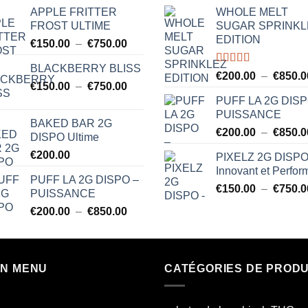
APPLE FRITTER
WHOLE MELT
FROST ULTIME
SUGAR SPRINKL
EDITION
Plage
€
150.00
–
€
750.00
de
BLACKBERRY BLISS
prix :
Note
5.00
€
200.00
–
€
850.0
sur 5
Plage
€
150.00
–
€
750.00
€150.00
de
à
PUFF LA 2G DISP
prix :
PUISSANCE
€750.00
BAKED BAR 2G
€150.00
€
200.00
–
€
850.0
DISPO Ultime
à
€
200.00
PIXELZ 2G DISPO
€750.00
Innovant et Perfor
PUFF LA 2G DISPO –
€
150.00
–
€
750.0
PUISSANCE
Plage
€
200.00
–
€
850.00
de
prix :
€200.00
IN MENU
à
CATÉGORIES DE PRODU
€850.00