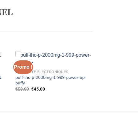
NEL
Promo !
CIGARETTE ÉLECTRONIQUES
N
puff-thc-p-2000mg-1-999-power-up-
puffy
Le
Le
€
50.00
€
45.00
prix
prix
initial
actuel
était :
est :
€50.00.
€45.00.