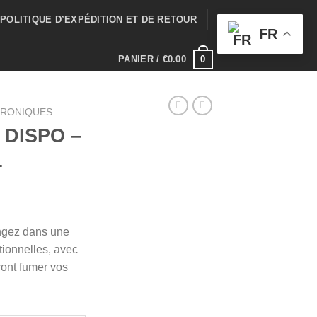
POLITIQUE D’EXPÉDITION ET DE RETOUR
FR
0
PANIER /
€
0.00
TRONIQUES
 DISPO –
L
Plage
de
gez dans une
prix :
ionnelles, avec
€150.00
ront fumer vos
à
€750.00