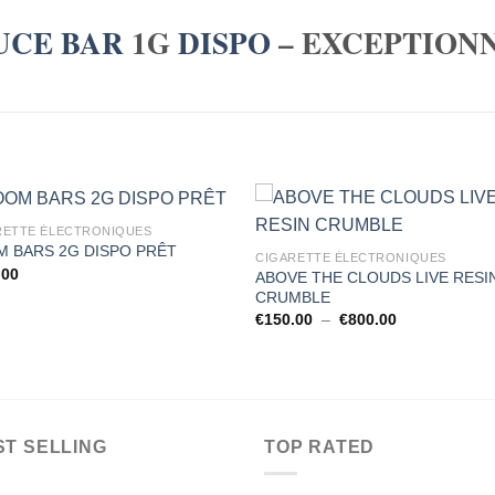
UCE BAR
1G
DISPO
– EXCEPTION
RETTE ÉLECTRONIQUES
 BARS 2G DISPO PRÊT
CIGARETTE ÉLECTRONIQUES
.00
ABOVE THE CLOUDS LIVE RESI
CRUMBLE
Plage
€
150.00
–
€
800.00
de
prix :
€150.00
à
€800.00
ST SELLING
TOP RATED