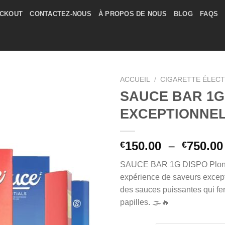
CKOUT
CONTACTEZ-NOUS
À PROPOS DE NOUS
BLOG
FAQS
ACCUEIL
/
CIGARETTE ÉLEC
SAUCE BAR 1G
EXCEPTIONNE
150.00
–
750.00
€
€
SAUCE BAR 1G DISPO Plon
expérience de saveurs except
des sauces puissantes qui fe
papilles. 🌫️🔥