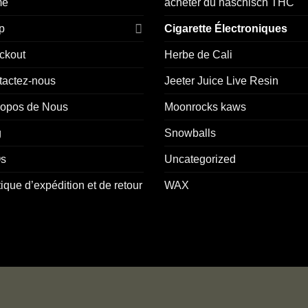
me
acheter du haschisch THC
p
Cigarette Électroniques
ckout
Herbe de Cali
tactez-nous
Jeeter Juice Live Resin
ropos de Nous
Moonrocks kaws
g
Snowballs
s
Uncategorized
tique d’expédition et de retour
WAX