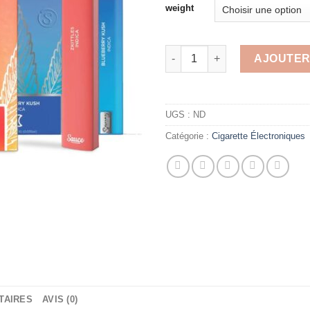
weight
quantité de SAUCE BAR 1G D
AJOUTER
UGS :
ND
Catégorie :
Cigarette Électroniques
TAIRES
AVIS (0)