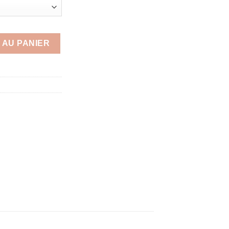
ISPO - EXCEPTIONNEL
 AU PANIER