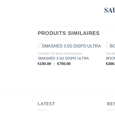
SA
PRODUITS SIMILAIRES
CIGARETTE ÉLECTRONIQUES
CIGA
SMASHED 3.5G DISPO ULTRA
BOOM
RONIQUES
Plage
€
150.00
–
€
750.00
€
200
EACH-ROSIN
de
prix :
€150.00
uel
à
:
€750.00
.00.
LATEST
BE