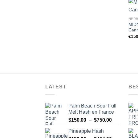
HERB
MIDN
Cann
€
150
LATEST
BE
Palm Beach Sour Full
Melt Hash en France
Plage
$
150.00
–
$
750.00
de
Pineapple Hash
prix :