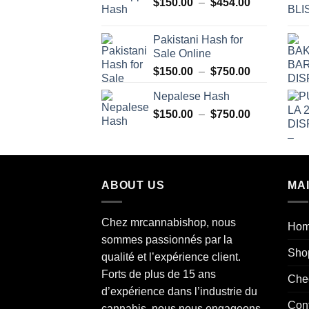
Plage
$
150.00
–
$
454.00
$150.00
de
à
prix :
$750.00
Pakistani Hash for
$150.00
Sale Online
à
Plage
$
150.00
–
$
750.00
$454.00
de
Nepalese Hash
prix :
Plage
$
150.00
–
$
750.00
$150.00
de
à
prix :
$750.00
$150.00
à
ABOUT US
MA
$750.00
Chez mrcannabishop, nous
Ho
sommes
passionnés
par la
Sho
qualité et l’expérience client.
Forts de plus de 15 ans
Che
d’expérience dans l’industrie du
Con
cannabis
, nous nous engageons