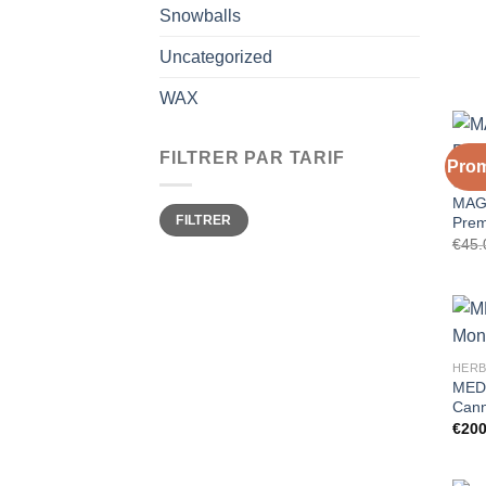
Snowballs
Uncategorized
WAX
FILTRER PAR TARIF
Prom
CIGA
MAGA
Prix
Prix
FILTRER
Prem
min
max
€
45.
HERB
MED
Cann
€
200