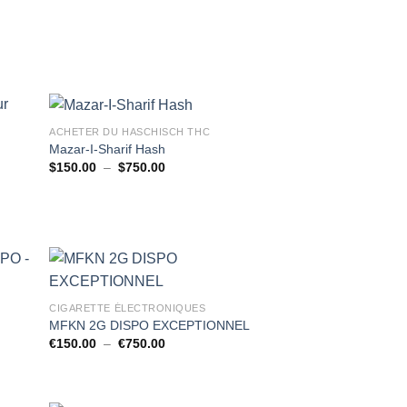
ACHETER DU HASCHISCH THC
Mazar-I-Sharif Hash
Plage
$
150.00
–
$
750.00
de
prix :
$150.00
à
$750.00
CIGARETTE ÉLECTRONIQUES
MFKN 2G DISPO EXCEPTIONNEL
Plage
€
150.00
–
€
750.00
de
prix :
€150.00
à
€750.00