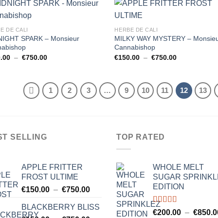
à
à
€850.00
€750.00
E DE CALI
HERBE DE CALI
IGHT SPARK – Monsieur
MILKY WAY MYSTERY – Monsie
abishop
Cannabishop
Plage
Plage
.00
–
€
750.00
€
150.00
–
€
750.00
de
de
prix :
prix :
€150.00
€150.00
à
à
1
2
3
…
9
10
11
12
13
€750.00
€750.00
ST SELLING
TOP RATED
APPLE FRITTER
WHOLE MELT
FROST ULTIME
SUGAR SPRINKL
EDITION
Plage
€
150.00
–
€
750.00
de
BLACKBERRY BLISS
prix :
Note
5.00
€
200.00
–
€
850.0