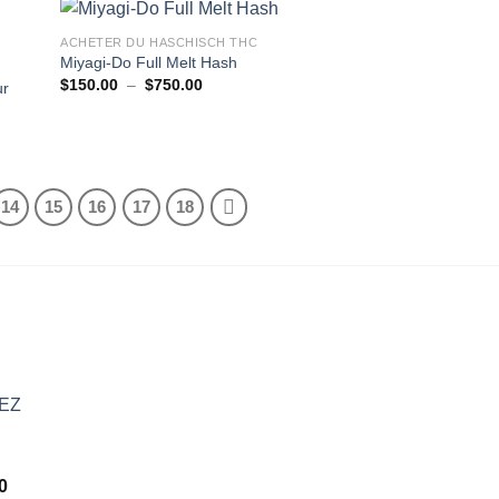
ACHETER DU HASCHISCH THC
Miyagi-Do Full Melt Hash
Plage
$
150.00
–
$
750.00
ur
de
prix :
$150.00
à
$750.00
14
15
16
17
18
EZ
Plage
0