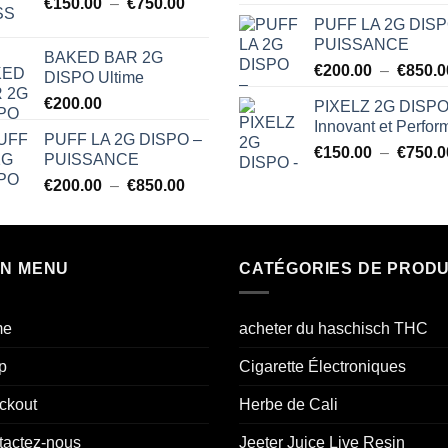
sur 5
Plage
€
150.00
–
€
750.00
€150.00
de
à
PUFF LA 2G DISP
prix :
PUISSANCE
€750.00
BAKED BAR 2G
€150.00
€
200.00
–
€
850.0
DISPO Ultime
à
€
200.00
PIXELZ 2G DISPO
€750.00
Innovant et Perfor
PUFF LA 2G DISPO –
€
150.00
–
€
750.0
PUISSANCE
Plage
€
200.00
–
€
850.00
de
prix :
€200.00
IN MENU
à
CATÉGORIES DE PRODU
€850.00
me
acheter du haschisch THC
p
Cigarette Électroniques
ckout
Herbe de Cali
tactez-nous
Jeeter Juice Live Resin