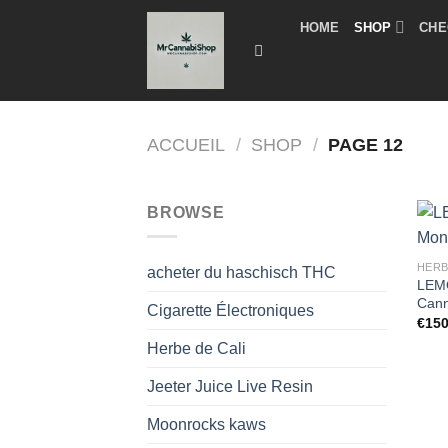
Skip
HOME
SHOP
CHE
to
content
ACCUEIL
/
SHOP
/
PAGE 12
BROWSE
HERB
acheter du haschisch THC
LEM
Cann
Cigarette Électroniques
€
150
Herbe de Cali
Jeeter Juice Live Resin
Moonrocks kaws