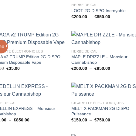
HERBE DE CALI
LOOT 2G DISPO Incroyable
Plage
€
200.00
–
€
850.00
de
prix :
€200.00
à
€850.00
o !
RETTE ÉLECTRONIQUES
HERBE DE CALI
 v2 TRUMP Edition 2G DISPO
MAPLE DRIZZLE – Monsieur
ium Disposable Vape
Cannabishop
Le
Le
Plage
00
€
35.00
€
200.00
–
€
850.00
prix
prix
de
initial
actuel
prix :
était :
est :
€200.00
€45.00.
€35.00.
à
€850.00
E DE CALI
CIGARETTE ÉLECTRONIQUES
ELLIN EXPRESS – Monsieur
MELT X PACKMAN 2G DISPO –
abishop
Puissance
Plage
Plage
.00
–
€
850.00
€
150.00
–
€
750.00
de
de
prix :
prix :
€200.00
€150.00