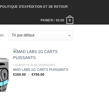
POLITIQUE D’EXPÉDITION ET DE RETOUR
0
PANIER /
€
0.00
ats
CIGARETTE ÉLECTRONIQUES
MAD LABS 1G CARTS PUISSANTS
Plage
€
150.00
–
€
750.00
de
prix :
€150.00
à
€750.00