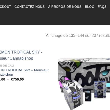
CKOUT
CONTACTEZ-NOUS
À PROPOS DE NOUS
BLOG
FAQS
Affichage de 133–144 sur 207 résult
E DE CALI
ON TROPICAL SKY – Monsieur
abishop
Plage
.00
–
€
750.00
de
prix :
€150.00
à
€750.00