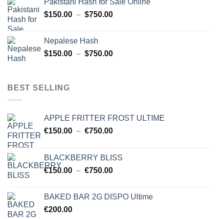
Pakistani Hash for Sale Online
$150.00
Plage
$
150.00
–
$
750.00
à
de
$454.00
prix :
Nepalese Hash
$150.00
Plage
$
150.00
–
$
750.00
à
de
$750.00
prix :
$150.00
BEST SELLING
à
$750.00
APPLE FRITTER FROST ULTIME
Plage
€
150.00
–
€
750.00
de
prix :
BLACKBERRY BLISS
€150.00
Plage
€
150.00
–
€
750.00
à
de
€750.00
prix :
BAKED BAR 2G DISPO Ultime
€150.00
€
200.00
à