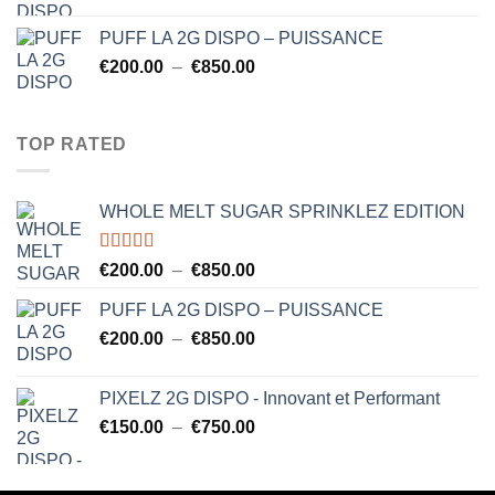
€750.00
PUFF LA 2G DISPO – PUISSANCE
Plage
€
200.00
–
€
850.00
de
prix :
€200.00
TOP RATED
à
€850.00
WHOLE MELT SUGAR SPRINKLEZ EDITION
Note
5.00
Plage
€
200.00
–
€
850.00
sur 5
de
PUFF LA 2G DISPO – PUISSANCE
prix :
Plage
€
200.00
–
€
850.00
€200.00
de
à
prix :
€850.00
PIXELZ 2G DISPO - Innovant et Performant
€200.00
Plage
€
150.00
–
€
750.00
à
de
€850.00
prix :