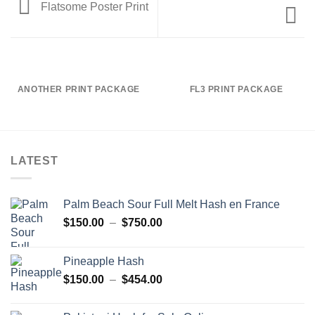
Flatsome Poster Print
ANOTHER PRINT PACKAGE
FL3 PRINT PACKAGE
LATEST
Palm Beach Sour Full Melt Hash en France
Plage
$
150.00
–
$
750.00
de
prix :
Pineapple Hash
$150.00
Plage
$
150.00
–
$
454.00
à
de
$750.00
prix :